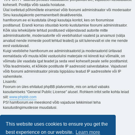
koheselt. Postitja võib saada hoiatuse.
Ülal loetletud põhimõtete eiramisel võib foorumi administraator või moderaator
Sinu kasutajakonto permanentselt deaktiveerida.
hamfoorum.ee ei kustutata ühegi kasutaja kontot, kes on foorumisse
postitanud. Erandi korras otsustab konto kustutamise foorumi administraator.
Kõik siia leheküljele tehtud postitused väljendavad autorite mitte
administraatorite, moderaatorite või veebihalduri vaateid ja arvamusi (välja
arvatud nende inimeste poolt tehtud teated) ja siit tulenevalt ei ole me nende
eest vastutavad.
Kuigi veebilehe hamfoorum.ee administraatorid ja moderaatorid üritavad
eemaldada või muuta kõiki vastuolulisi materjale nii kiiresti kui võimalik, on
võimatu üle vaadata igat teadet ja seda veel koheselt peale selle postitamist.
Võta teadmiseks, et kõikide postituste IP aadressid salvestatakse. Vajadusel
võib foorumi administraator piirata ligipääsu teatud IP aadressitele või IP
vahemikele.
Lisainfo:
Foorum on üles ehitatud phpBB platvormile, mis on antud vabaks
kasutamiseks “General Public License” alusel. Rohkem infot selle kohta leiad
siit:
www.phpbb.com
PS! hamfoorum.ee meeskond võib vajaduse tekkimisel teha
kasutustingimustesse muudatusi.
Lugupidamisega,
Kuido
This website uses cookies to ensure you get the
ES3AT
best experience on our website.
Learn more