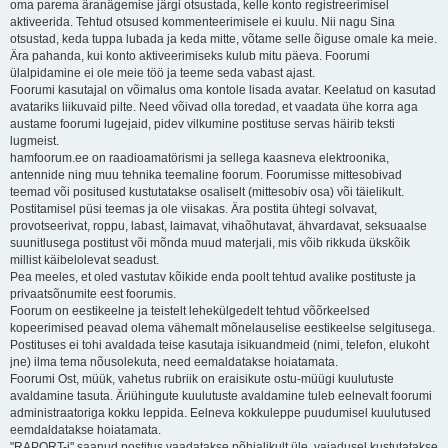
oma parema äranägemise järgi otsustada, kelle konto registreerimisel
aktiveerida. Tehtud otsused kommenteerimisele ei kuulu. Nii nagu Sina
otsustad, keda tuppa lubada ja keda mitte, võtame selle õiguse omale ka meie.
Ära pahanda, kui konto aktiveerimiseks kulub mitu päeva. Foorumi
ülalpidamine ei ole meie töö ja teeme seda vabast ajast.
Foorumi kasutajal on võimalus oma kontole lisada avatar. Keelatud on kasutad
avatariks liikuvaid pilte. Need võivad olla toredad, et vaadata ühe korra aga
austame foorumi lugejaid, pidev vilkumine postituse servas häirib teksti
lugmeist.
hamfoorum.ee on raadioamatörismi ja sellega kaasneva elektroonika,
antennide ning muu tehnika teemaline foorum. Foorumisse mittesobivad
teemad või positused kustutatakse osaliselt (mittesobiv osa) või täielikult.
Postitamisel püsi teemas ja ole viisakas. Ära postita ühtegi solvavat,
provotseerivat, roppu, labast, laimavat, vihaõhutavat, ähvardavat, seksuaalse
suunitlusega postitust või mõnda muud materjali, mis võib rikkuda ükskõik
millist käibelolevat seadust.
Pea meeles, et oled vastutav kõikide enda poolt tehtud avalike postituste ja
privaatsõnumite eest foorumis.
Foorum on eestikeelne ja teistelt lehekülgedelt tehtud võõrkeelsed
kopeerimised peavad olema vähemalt mõnelauselise eestikeelse selgitusega.
Postituses ei tohi avaldada teise kasutaja isikuandmeid (nimi, telefon, elukoht
jne) ilma tema nõusolekuta, need eemaldatakse hoiatamata.
Foorumi Ost, müük, vahetus rubriik on eraisikute ostu-müügi kuulutuste
avaldamine tasuta. Äriühingute kuulutuste avaldamine tuleb eelnevalt foorumi
administraatoriga kokku leppida. Eelneva kokkuleppe puudumisel kuulutused
eemdaldatakse hoiatamata.
"RAPORT-i" saanud postitus vaadatakse põhjalikult üle, vajadusel kustutatakse