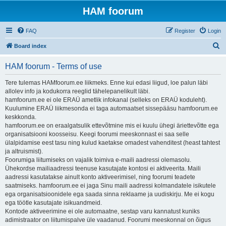
HAM foorum
FAQ
Register
Login
S
Board index
e
HAM foorum - Terms of use
a
r
Tere tulemas HAMfoorum.ee liikmeks. Enne kui edasi liigud, loe palun läbi
allolev info ja kodukorra reeglid tähelepanelikult läbi.
c
hamfoorum.ee ei ole ERAÜ ametlik infokanal (selleks on ERAÜ koduleht).
h
Kuulumine ERAÜ liikmesonda ei taga automaatset sissepääsu hamfoorum.ee
keskkonda.
hamfoorum.ee on eraalgatsulik ettevõtmine mis ei kuulu ühegi äriettevõtte ega
organisatsiooni koosseisu. Keegi foorumi meeskonnast ei saa selle
ülalpidamise eest tasu ning kulud kaetakse omadest vahenditest (heast tahtest
ja altruismist).
Foorumiga liitumiseks on vajalik toimiva e-maili aadressi olemasolu.
Ühekordse mailiaadressi teenuse kasutajate kontosi ei aktiveerita. Maili
aadressi kasutatakse ainult konto aktiveerimisel, ning foorumi teadete
saatmiseks. hamfoorum.ee ei jaga Sinu maili aadressi kolmandatele isikutele
ega organisatsioonidele ega saada sinna reklaame ja uudiskirju. Me ei kogu
ega töötle kasutajate isikuandmeid.
Kontode aktiveerimine ei ole automaatne, sestap varu kannatust kuniks
adimistraator on liitumispalve üle vaadanud. Foorumi meeskonnal on õigus