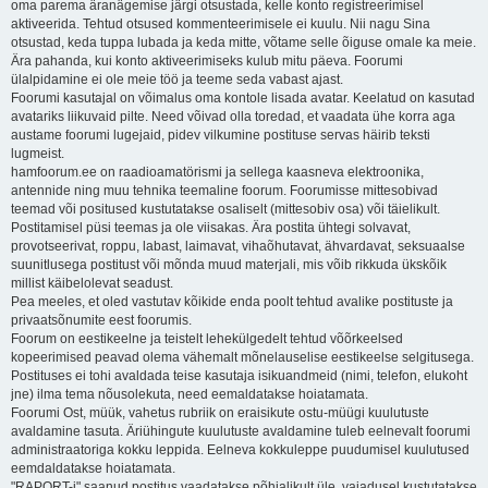
oma parema äranägemise järgi otsustada, kelle konto registreerimisel
aktiveerida. Tehtud otsused kommenteerimisele ei kuulu. Nii nagu Sina
otsustad, keda tuppa lubada ja keda mitte, võtame selle õiguse omale ka meie.
Ära pahanda, kui konto aktiveerimiseks kulub mitu päeva. Foorumi
ülalpidamine ei ole meie töö ja teeme seda vabast ajast.
Foorumi kasutajal on võimalus oma kontole lisada avatar. Keelatud on kasutad
avatariks liikuvaid pilte. Need võivad olla toredad, et vaadata ühe korra aga
austame foorumi lugejaid, pidev vilkumine postituse servas häirib teksti
lugmeist.
hamfoorum.ee on raadioamatörismi ja sellega kaasneva elektroonika,
antennide ning muu tehnika teemaline foorum. Foorumisse mittesobivad
teemad või positused kustutatakse osaliselt (mittesobiv osa) või täielikult.
Postitamisel püsi teemas ja ole viisakas. Ära postita ühtegi solvavat,
provotseerivat, roppu, labast, laimavat, vihaõhutavat, ähvardavat, seksuaalse
suunitlusega postitust või mõnda muud materjali, mis võib rikkuda ükskõik
millist käibelolevat seadust.
Pea meeles, et oled vastutav kõikide enda poolt tehtud avalike postituste ja
privaatsõnumite eest foorumis.
Foorum on eestikeelne ja teistelt lehekülgedelt tehtud võõrkeelsed
kopeerimised peavad olema vähemalt mõnelauselise eestikeelse selgitusega.
Postituses ei tohi avaldada teise kasutaja isikuandmeid (nimi, telefon, elukoht
jne) ilma tema nõusolekuta, need eemaldatakse hoiatamata.
Foorumi Ost, müük, vahetus rubriik on eraisikute ostu-müügi kuulutuste
avaldamine tasuta. Äriühingute kuulutuste avaldamine tuleb eelnevalt foorumi
administraatoriga kokku leppida. Eelneva kokkuleppe puudumisel kuulutused
eemdaldatakse hoiatamata.
"RAPORT-i" saanud postitus vaadatakse põhjalikult üle, vajadusel kustutatakse