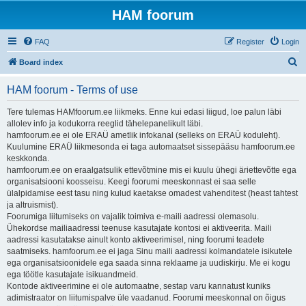
HAM foorum
FAQ
Register
Login
S
Board index
e
HAM foorum - Terms of use
a
r
Tere tulemas HAMfoorum.ee liikmeks. Enne kui edasi liigud, loe palun läbi
allolev info ja kodukorra reeglid tähelepanelikult läbi.
c
hamfoorum.ee ei ole ERAÜ ametlik infokanal (selleks on ERAÜ koduleht).
h
Kuulumine ERAÜ liikmesonda ei taga automaatset sissepääsu hamfoorum.ee
keskkonda.
hamfoorum.ee on eraalgatsulik ettevõtmine mis ei kuulu ühegi äriettevõtte ega
organisatsiooni koosseisu. Keegi foorumi meeskonnast ei saa selle
ülalpidamise eest tasu ning kulud kaetakse omadest vahenditest (heast tahtest
ja altruismist).
Foorumiga liitumiseks on vajalik toimiva e-maili aadressi olemasolu.
Ühekordse mailiaadressi teenuse kasutajate kontosi ei aktiveerita. Maili
aadressi kasutatakse ainult konto aktiveerimisel, ning foorumi teadete
saatmiseks. hamfoorum.ee ei jaga Sinu maili aadressi kolmandatele isikutele
ega organisatsioonidele ega saada sinna reklaame ja uudiskirju. Me ei kogu
ega töötle kasutajate isikuandmeid.
Kontode aktiveerimine ei ole automaatne, sestap varu kannatust kuniks
adimistraator on liitumispalve üle vaadanud. Foorumi meeskonnal on õigus