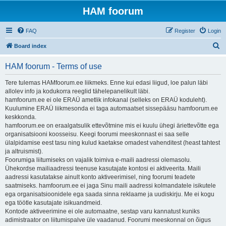
HAM foorum
FAQ
Register
Login
S
Board index
e
HAM foorum - Terms of use
a
r
Tere tulemas HAMfoorum.ee liikmeks. Enne kui edasi liigud, loe palun läbi
allolev info ja kodukorra reeglid tähelepanelikult läbi.
c
hamfoorum.ee ei ole ERAÜ ametlik infokanal (selleks on ERAÜ koduleht).
h
Kuulumine ERAÜ liikmesonda ei taga automaatset sissepääsu hamfoorum.ee
keskkonda.
hamfoorum.ee on eraalgatsulik ettevõtmine mis ei kuulu ühegi äriettevõtte ega
organisatsiooni koosseisu. Keegi foorumi meeskonnast ei saa selle
ülalpidamise eest tasu ning kulud kaetakse omadest vahenditest (heast tahtest
ja altruismist).
Foorumiga liitumiseks on vajalik toimiva e-maili aadressi olemasolu.
Ühekordse mailiaadressi teenuse kasutajate kontosi ei aktiveerita. Maili
aadressi kasutatakse ainult konto aktiveerimisel, ning foorumi teadete
saatmiseks. hamfoorum.ee ei jaga Sinu maili aadressi kolmandatele isikutele
ega organisatsioonidele ega saada sinna reklaame ja uudiskirju. Me ei kogu
ega töötle kasutajate isikuandmeid.
Kontode aktiveerimine ei ole automaatne, sestap varu kannatust kuniks
adimistraator on liitumispalve üle vaadanud. Foorumi meeskonnal on õigus