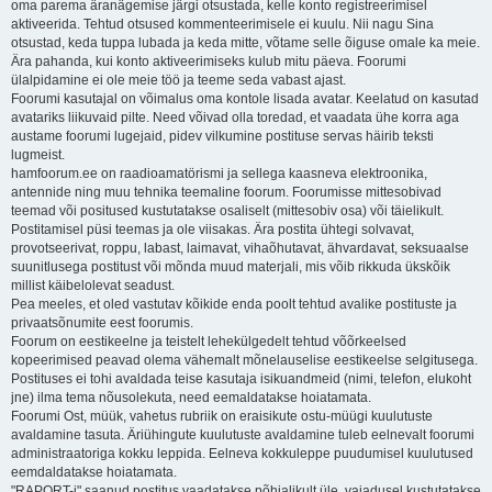
oma parema äranägemise järgi otsustada, kelle konto registreerimisel
aktiveerida. Tehtud otsused kommenteerimisele ei kuulu. Nii nagu Sina
otsustad, keda tuppa lubada ja keda mitte, võtame selle õiguse omale ka meie.
Ära pahanda, kui konto aktiveerimiseks kulub mitu päeva. Foorumi
ülalpidamine ei ole meie töö ja teeme seda vabast ajast.
Foorumi kasutajal on võimalus oma kontole lisada avatar. Keelatud on kasutad
avatariks liikuvaid pilte. Need võivad olla toredad, et vaadata ühe korra aga
austame foorumi lugejaid, pidev vilkumine postituse servas häirib teksti
lugmeist.
hamfoorum.ee on raadioamatörismi ja sellega kaasneva elektroonika,
antennide ning muu tehnika teemaline foorum. Foorumisse mittesobivad
teemad või positused kustutatakse osaliselt (mittesobiv osa) või täielikult.
Postitamisel püsi teemas ja ole viisakas. Ära postita ühtegi solvavat,
provotseerivat, roppu, labast, laimavat, vihaõhutavat, ähvardavat, seksuaalse
suunitlusega postitust või mõnda muud materjali, mis võib rikkuda ükskõik
millist käibelolevat seadust.
Pea meeles, et oled vastutav kõikide enda poolt tehtud avalike postituste ja
privaatsõnumite eest foorumis.
Foorum on eestikeelne ja teistelt lehekülgedelt tehtud võõrkeelsed
kopeerimised peavad olema vähemalt mõnelauselise eestikeelse selgitusega.
Postituses ei tohi avaldada teise kasutaja isikuandmeid (nimi, telefon, elukoht
jne) ilma tema nõusolekuta, need eemaldatakse hoiatamata.
Foorumi Ost, müük, vahetus rubriik on eraisikute ostu-müügi kuulutuste
avaldamine tasuta. Äriühingute kuulutuste avaldamine tuleb eelnevalt foorumi
administraatoriga kokku leppida. Eelneva kokkuleppe puudumisel kuulutused
eemdaldatakse hoiatamata.
"RAPORT-i" saanud postitus vaadatakse põhjalikult üle, vajadusel kustutatakse