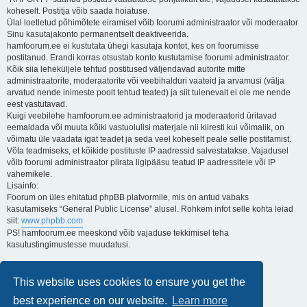
koheselt. Postitja võib saada hoiatuse.
Ülal loetletud põhimõtete eiramisel võib foorumi administraator või moderaator
Sinu kasutajakonto permanentselt deaktiveerida.
hamfoorum.ee ei kustutata ühegi kasutaja kontot, kes on foorumisse
postitanud. Erandi korras otsustab konto kustutamise foorumi administraator.
Kõik siia leheküljele tehtud postitused väljendavad autorite mitte
administraatorite, moderaatorite või veebihalduri vaateid ja arvamusi (välja
arvatud nende inimeste poolt tehtud teated) ja siit tulenevalt ei ole me nende
eest vastutavad.
Kuigi veebilehe hamfoorum.ee administraatorid ja moderaatorid üritavad
eemaldada või muuta kõiki vastuolulisi materjale nii kiiresti kui võimalik, on
võimatu üle vaadata igat teadet ja seda veel koheselt peale selle postitamist.
Võta teadmiseks, et kõikide postituste IP aadressid salvestatakse. Vajadusel
võib foorumi administraator piirata ligipääsu teatud IP aadressitele või IP
vahemikele.
Lisainfo:
Foorum on üles ehitatud phpBB platvormile, mis on antud vabaks
kasutamiseks “General Public License” alusel. Rohkem infot selle kohta leiad
siit:
www.phpbb.com
PS! hamfoorum.ee meeskond võib vajaduse tekkimisel teha
kasutustingimustesse muudatusi.
Lugupidamisega,
Kuido
This website uses cookies to ensure you get the
ES3AT
best experience on our website.
Learn more