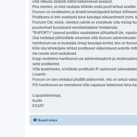
võib rikkuda ükskõik millist käibelolevat seadust.
Pea meeles, et oled vastutav kõikide enda poolt tehtud avalike 
Foorum on eestikeelne ja teistelt lehekülgedelt tehtud võõrk
Postituses ei tohi avaldada teise kasutaja isikuandmeid (nimi,
Foorumi Ost, müük, vahetus rubriik on eraisikute ostu-müügi k
puudumisel kuulutused eemdaldatakse hoiatamata.
"RAPORT-i" saanud postitus vaadatakse põhjalikult üle, vajadus
Ülal loetletud põhimõtete eiramisel võib foorumi administraato
hamfoorum.ee ei kustutata ühegi kasutaja kontot, kes on foorum
Kõik siia leheküljele tehtud postitused väljendavad autorite mitt
me nende eest vastutavad.
Kuigi veebilehe hamfoorum.ee administraatorid ja moderaatorid ü
selle postitamist.
Võta teadmiseks, et kõikide postituste IP aadressid salvestataks
Lisainfo:
Foorum on üles ehitatud phpBB platvormile, mis on antud vabaks
PS! hamfoorum.ee meeskond võib vajaduse tekkimisel teha ka
Lugupidamisega,
Kuido
ES3AT
Board index