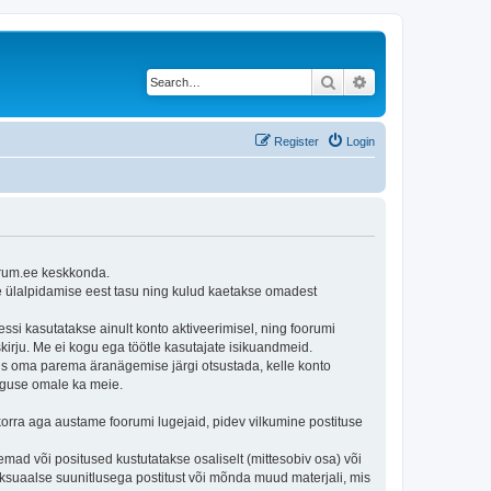
Search
Advanced search
Register
Login
orum.ee keskkonda.
e ülalpidamise eest tasu ning kulud kaetakse omadest
ssi kasutatakse ainult konto aktiveerimisel, ning foorumi
irju. Me ei kogu ega töötle kasutajate isikuandmeid.
us oma parema äranägemise järgi otsustada, kelle konto
õiguse omale ka meie.
korra aga austame foorumi lugejaid, pidev vilkumine postituse
d või positused kustutatakse osaliselt (mittesobiv osa) või
 seksuaalse suunitlusega postitust või mõnda muud materjali, mis