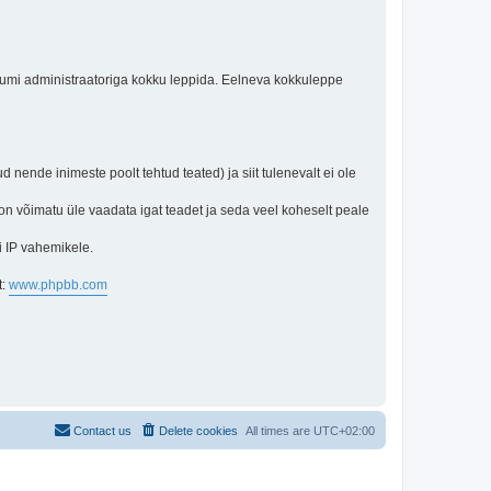
orumi administraatoriga kokku leppida. Eelneva kokkuleppe
d nende inimeste poolt tehtud teated) ja siit tulenevalt ei ole
 on võimatu üle vaadata igat teadet ja seda veel koheselt peale
i IP vahemikele.
t:
www.phpbb.com
Contact us
Delete cookies
All times are
UTC+02:00