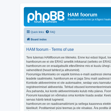
HAM foorum
Raadioamatörismist ja kõigest haak
Quick links
FAQ
Board index
HAM foorum - Terms of use
Tere tulemas HAMfoorum.ee liikmeks. Enne kui edasi liigud, loe p
hamfoorum.ee ei ole ERAÜ ametlik infokanal (selleks on ERA
hamfoorum.ee on eraalgatsulik ettevõtmine mis ei kuulu ühegi 
vahenditest (heast tahtest ja altruismist).
Foorumiga liitumiseks on vajalik toimiva e-maili aadressi olema
teadete saatmiseks. hamfoorum.ee ei jaga Sinu maili aadressi 
Kontode aktiveerimine ei ole automaatne, sestap varu kannatu
registreerimisel aktiveerida. Tehtud otsused kommenteerimisele
Ära pahanda, kui konto aktiveerimiseks kulub mitu päeva. Foor
Foorumi kasutajal on võimalus oma kontole lisada avatar. Keela
servas häirib teksti lugmeist.
hamfoorum.ee on raadioamatörismi ja sellega kaasneva elektroo
täielikult. Postitamisel püsi teemas ja ole viisakas. Ära postit