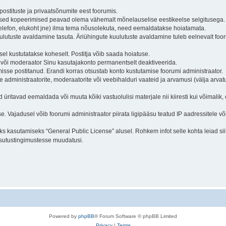
postituste ja privaatsõnumite eest foorumis.
eelsed kopeerimised peavad olema vähemalt mõnelauselise eestikeelse selgitusega.
 telefon, elukoht jne) ilma tema nõusolekuta, need eemaldatakse hoiatamata.
uulutuste avaldamine tasuta. Äriühingute kuulutuste avaldamine tuleb eelnevalt fo
el kustutatakse koheselt. Postitja võib saada hoiatuse.
r või moderaator Sinu kasutajakonto permanentselt deaktiveerida.
isse postitanud. Erandi korras otsustab konto kustutamise foorumi administraator.
e administraatorite, moderaatorite või veebihalduri vaateid ja arvamusi (välja arvatu
ritavad eemaldada või muuta kõiki vastuolulisi materjale nii kiiresti kui võimalik,
e. Vajadusel võib foorumi administraator piirata ligipääsu teatud IP aadressitele võ
 kasutamiseks “General Public License” alusel. Rohkem infot selle kohta leiad sii
sutustingimustesse muudatusi.
Powered by
phpBB
® Forum Software © phpBB Limited
Privacy
|
Terms