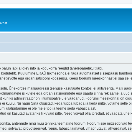
uvast.
alun läbi allolev info ja kodukorra reeglid tähelepanelikult läbi.
Ü koduleht). Kuulumine ERAÜ liikmesonda ei taga automaatset sissepääsu hamfo
äriettevõtte ega organisatsiooni koosseisu. Keegi foorumi meeskonnast ei saa sell
solu. Ühekordse mailiaadressi teenuse kasutajate kontosi ei aktiveerita. Maili aadre
kolmandatele isikutele ega organisatsioonidele ega saada sinna reklaame ja uudisk
st kuniks adimistraator on liitumispalve üle vaadanud. Foorumi meeskonnal on õig
 ei kuulu. Nii nagu Sina otsustad, keda tuppa lubada ja keda mitte, võtame selle 
umi ülalpidamine ei ole meie töö ja teeme seda vabast ajast.
tud on kasutad avatariks liikuvaid pilte. Need võivad olla toredad, et vaadata ühe 
nika, antennide ning muu tehnika teemaline foorum. Foorumisse mittesobivad teema
a ühtegi solvavat, provotseerivat, roppu, labast, laimavat, vihaõhutavat, ähvardavat,