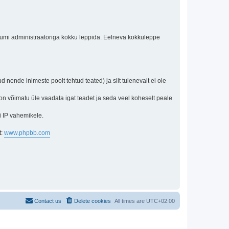
orumi administraatoriga kokku leppida. Eelneva kokkuleppe
d nende inimeste poolt tehtud teated) ja siit tulenevalt ei ole
 on võimatu üle vaadata igat teadet ja seda veel koheselt peale
i IP vahemikele.
t:
www.phpbb.com
Contact us
Delete cookies
All times are
UTC+02:00