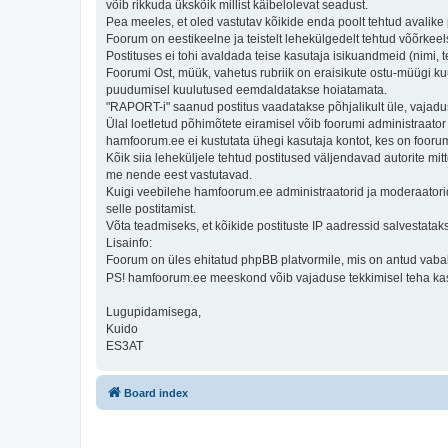
võib rikkuda ükskõik millist käibelolevat seadust.
Pea meeles, et oled vastutav kõikide enda poolt tehtud avalike 
Foorum on eestikeelne ja teistelt lehekülgedelt tehtud võõrk
Postituses ei tohi avaldada teise kasutaja isikuandmeid (nimi,
Foorumi Ost, müük, vahetus rubriik on eraisikute ostu-müügi k
puudumisel kuulutused eemdaldatakse hoiatamata.
"RAPORT-i" saanud postitus vaadatakse põhjalikult üle, vajadus
Ülal loetletud põhimõtete eiramisel võib foorumi administraato
hamfoorum.ee ei kustutata ühegi kasutaja kontot, kes on foorum
Kõik siia leheküljele tehtud postitused väljendavad autorite mitt
me nende eest vastutavad.
Kuigi veebilehe hamfoorum.ee administraatorid ja moderaatorid ü
selle postitamist.
Võta teadmiseks, et kõikide postituste IP aadressid salvestataks
Lisainfo:
Foorum on üles ehitatud phpBB platvormile, mis on antud vabaks
PS! hamfoorum.ee meeskond võib vajaduse tekkimisel teha ka
Lugupidamisega,
Kuido
ES3AT
Board index