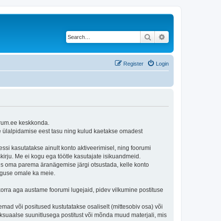
Search
Advanced search
Register
Login
orum.ee keskkonda.
e ülalpidamise eest tasu ning kulud kaetakse omadest
ssi kasutatakse ainult konto aktiveerimisel, ning foorumi
irju. Me ei kogu ega töötle kasutajate isikuandmeid.
us oma parema äranägemise järgi otsustada, kelle konto
õiguse omale ka meie.
korra aga austame foorumi lugejaid, pidev vilkumine postituse
d või positused kustutatakse osaliselt (mittesobiv osa) või
 seksuaalse suunitlusega postitust või mõnda muud materjali, mis