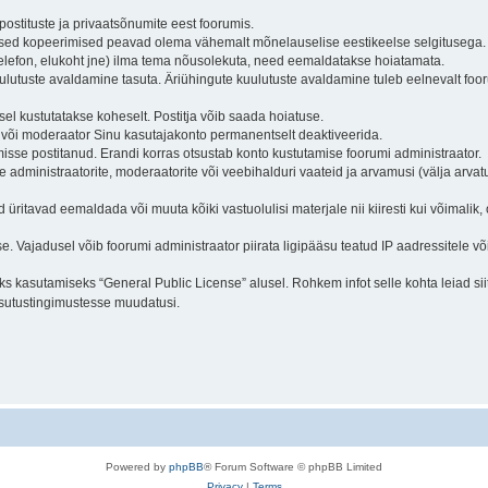
postituste ja privaatsõnumite eest foorumis.
eelsed kopeerimised peavad olema vähemalt mõnelauselise eestikeelse selgitusega.
 telefon, elukoht jne) ilma tema nõusolekuta, need eemaldatakse hoiatamata.
uulutuste avaldamine tasuta. Äriühingute kuulutuste avaldamine tuleb eelnevalt fo
el kustutatakse koheselt. Postitja võib saada hoiatuse.
r või moderaator Sinu kasutajakonto permanentselt deaktiveerida.
isse postitanud. Erandi korras otsustab konto kustutamise foorumi administraator.
e administraatorite, moderaatorite või veebihalduri vaateid ja arvamusi (välja arvatu
ritavad eemaldada või muuta kõiki vastuolulisi materjale nii kiiresti kui võimalik,
e. Vajadusel võib foorumi administraator piirata ligipääsu teatud IP aadressitele võ
 kasutamiseks “General Public License” alusel. Rohkem infot selle kohta leiad sii
sutustingimustesse muudatusi.
Powered by
phpBB
® Forum Software © phpBB Limited
Privacy
|
Terms