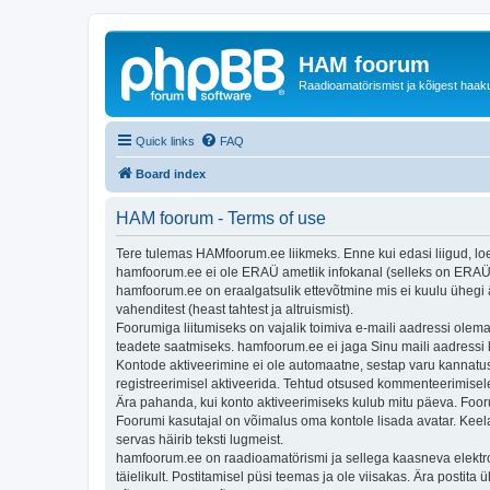
HAM foorum
Raadioamatörismist ja kõigest haak
Quick links
FAQ
Board index
HAM foorum - Terms of use
Tere tulemas HAMfoorum.ee liikmeks. Enne kui edasi liigud, loe p
hamfoorum.ee ei ole ERAÜ ametlik infokanal (selleks on ERA
hamfoorum.ee on eraalgatsulik ettevõtmine mis ei kuulu ühegi 
vahenditest (heast tahtest ja altruismist).
Foorumiga liitumiseks on vajalik toimiva e-maili aadressi olema
teadete saatmiseks. hamfoorum.ee ei jaga Sinu maili aadressi 
Kontode aktiveerimine ei ole automaatne, sestap varu kannatu
registreerimisel aktiveerida. Tehtud otsused kommenteerimisele
Ära pahanda, kui konto aktiveerimiseks kulub mitu päeva. Foor
Foorumi kasutajal on võimalus oma kontole lisada avatar. Keela
servas häirib teksti lugmeist.
hamfoorum.ee on raadioamatörismi ja sellega kaasneva elektroo
täielikult. Postitamisel püsi teemas ja ole viisakas. Ära postit