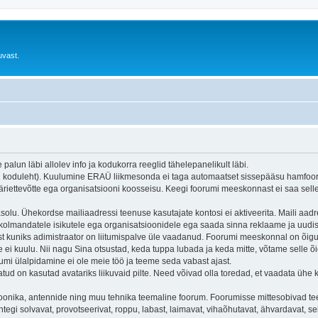
uvast.
alun läbi allolev info ja kodukorra reeglid tähelepanelikult läbi.
Ü koduleht). Kuulumine ERAÜ liikmesonda ei taga automaatset sissepääsu hamfo
äriettevõtte ega organisatsiooni koosseisu. Keegi foorumi meeskonnast ei saa sell
solu. Ühekordse mailiaadressi teenuse kasutajate kontosi ei aktiveerita. Maili aadre
kolmandatele isikutele ega organisatsioonidele ega saada sinna reklaame ja uudisk
st kuniks adimistraator on liitumispalve üle vaadanud. Foorumi meeskonnal on õig
 ei kuulu. Nii nagu Sina otsustad, keda tuppa lubada ja keda mitte, võtame selle 
umi ülalpidamine ei ole meie töö ja teeme seda vabast ajast.
tud on kasutad avatariks liikuvaid pilte. Need võivad olla toredad, et vaadata ühe 
nika, antennide ning muu tehnika teemaline foorum. Foorumisse mittesobivad teema
a ühtegi solvavat, provotseerivat, roppu, labast, laimavat, vihaõhutavat, ähvardavat,