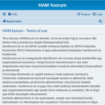
HAM foorum
FAQ
Register
Login
S
Board index
e
HAM foorum - Terms of use
a
r
Tere tulemas HAMfoorum.ee liikmeks. Enne kui edasi liigud, loe palun läbi
allolev info ja kodukorra reeglid tähelepanelikult läbi.
c
hamfoorum.ee ei ole ERAÜ ametlik infokanal (selleks on ERAÜ koduleht).
h
Kuulumine ERAÜ liikmesonda ei taga automaatset sissepääsu hamfoorum.ee
keskkonda.
hamfoorum.ee on eraalgatsulik ettevõtmine mis ei kuulu ühegi äriettevõtte ega
organisatsiooni koosseisu. Keegi foorumi meeskonnast ei saa selle
ülalpidamise eest tasu ning kulud kaetakse omadest vahenditest (heast tahtest
ja altruismist).
Foorumiga liitumiseks on vajalik toimiva e-maili aadressi olemasolu.
Ühekordse mailiaadressi teenuse kasutajate kontosi ei aktiveerita. Maili
aadressi kasutatakse ainult konto aktiveerimisel, ning foorumi teadete
saatmiseks. hamfoorum.ee ei jaga Sinu maili aadressi kolmandatele isikutele
ega organisatsioonidele ega saada sinna reklaame ja uudiskirju. Me ei kogu
ega töötle kasutajate isikuandmeid.
Kontode aktiveerimine ei ole automaatne, sestap varu kannatust kuniks
adimistraator on liitumispalve üle vaadanud. Foorumi meeskonnal on õigus