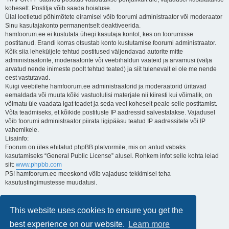
koheselt. Postitja võib saada hoiatuse.
Ülal loetletud põhimõtete eiramisel võib foorumi administraator või moderaator
Sinu kasutajakonto permanentselt deaktiveerida.
hamfoorum.ee ei kustutata ühegi kasutaja kontot, kes on foorumisse
postitanud. Erandi korras otsustab konto kustutamise foorumi administraator.
Kõik siia leheküljele tehtud postitused väljendavad autorite mitte
administraatorite, moderaatorite või veebihalduri vaateid ja arvamusi (välja
arvatud nende inimeste poolt tehtud teated) ja siit tulenevalt ei ole me nende
eest vastutavad.
Kuigi veebilehe hamfoorum.ee administraatorid ja moderaatorid üritavad
eemaldada või muuta kõiki vastuolulisi materjale nii kiiresti kui võimalik, on
võimatu üle vaadata igat teadet ja seda veel koheselt peale selle postitamist.
Võta teadmiseks, et kõikide postituste IP aadressid salvestatakse. Vajadusel
võib foorumi administraator piirata ligipääsu teatud IP aadressitele või IP
vahemikele.
Lisainfo:
Foorum on üles ehitatud phpBB platvormile, mis on antud vabaks
kasutamiseks “General Public License” alusel. Rohkem infot selle kohta leiad
siit:
www.phpbb.com
PS! hamfoorum.ee meeskond võib vajaduse tekkimisel teha
kasutustingimustesse muudatusi.
Lugupidamisega,
Kuido
This website uses cookies to ensure you get the
ES3AT
best experience on our website.
Learn more