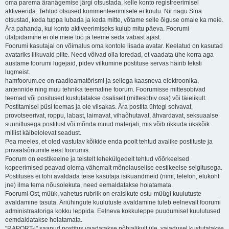
oma parema äranägemise järgi otsustada, kelle konto registreerimisel
aktiveerida. Tehtud otsused kommenteerimisele ei kuulu. Nii nagu Sina
otsustad, keda tuppa lubada ja keda mitte, võtame selle õiguse omale ka meie.
Ära pahanda, kui konto aktiveerimiseks kulub mitu päeva. Foorumi
ülalpidamine ei ole meie töö ja teeme seda vabast ajast.
Foorumi kasutajal on võimalus oma kontole lisada avatar. Keelatud on kasutad
avatariks liikuvaid pilte. Need võivad olla toredad, et vaadata ühe korra aga
austame foorumi lugejaid, pidev vilkumine postituse servas häirib teksti
lugmeist.
hamfoorum.ee on raadioamatörismi ja sellega kaasneva elektroonika,
antennide ning muu tehnika teemaline foorum. Foorumisse mittesobivad
teemad või positused kustutatakse osaliselt (mittesobiv osa) või täielikult.
Postitamisel püsi teemas ja ole viisakas. Ära postita ühtegi solvavat,
provotseerivat, roppu, labast, laimavat, vihaõhutavat, ähvardavat, seksuaalse
suunitlusega postitust või mõnda muud materjali, mis võib rikkuda ükskõik
millist käibelolevat seadust.
Pea meeles, et oled vastutav kõikide enda poolt tehtud avalike postituste ja
privaatsõnumite eest foorumis.
Foorum on eestikeelne ja teistelt lehekülgedelt tehtud võõrkeelsed
kopeerimised peavad olema vähemalt mõnelauselise eestikeelse selgitusega.
Postituses ei tohi avaldada teise kasutaja isikuandmeid (nimi, telefon, elukoht
jne) ilma tema nõusolekuta, need eemaldatakse hoiatamata.
Foorumi Ost, müük, vahetus rubriik on eraisikute ostu-müügi kuulutuste
avaldamine tasuta. Äriühingute kuulutuste avaldamine tuleb eelnevalt foorumi
administraatoriga kokku leppida. Eelneva kokkuleppe puudumisel kuulutused
eemdaldatakse hoiatamata.
"RAPORT-i" saanud postitus vaadatakse põhjalikult üle, vajadusel kustutatakse