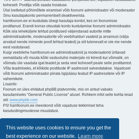
koheselt. Postitja võib saada hoiatuse.
Ülal loetletud põhimõtete eiramisel võib foorumi administraator või moderaator
Sinu kasutajakonto permanentselt deaktiveerida.
hamfoorum.ee ei kustutata ühegi kasutaja kontot, kes on foorumisse
postitanud. Erandi korras otsustab konto kustutamise foorumi administraator.
Kõik siia leheküljele tehtud postitused väljendavad autorite mitte
administraatorite, moderaatorite või veebihalduri vaateid ja arvamusi (välja
arvatud nende inimeste poolt tehtud teated) ja siit tulenevalt ei ole me nende
eest vastutavad.
Kuigi veebilehe hamfoorum.ee administraatorid ja moderaatorid üritavad
eemaldada või muuta kõiki vastuolulisi materjale nii kiiresti kui võimalik, on
võimatu üle vaadata igat teadet ja seda veel koheselt peale selle postitamist.
Võta teadmiseks, et kõikide postituste IP aadressid salvestatakse. Vajadusel
võib foorumi administraator piirata ligipääsu teatud IP aadressitele või IP
vahemikele.
Lisainfo:
Foorum on üles ehitatud phpBB platvormile, mis on antud vabaks
kasutamiseks “General Public License” alusel. Rohkem infot selle kohta leiad
siit:
www.phpbb.com
PS! hamfoorum.ee meeskond võib vajaduse tekkimisel teha
kasutustingimustesse muudatusi.
Lugupidamisega,
Kuido
This website uses cookies to ensure you get the
ES3AT
best experience on our website.
Learn more