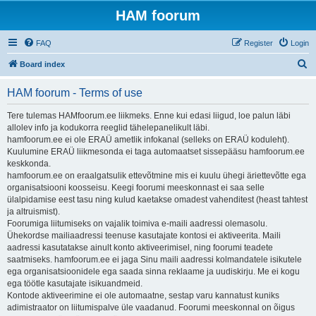
HAM foorum
FAQ
Register
Login
S
Board index
e
HAM foorum - Terms of use
a
r
Tere tulemas HAMfoorum.ee liikmeks. Enne kui edasi liigud, loe palun läbi
allolev info ja kodukorra reeglid tähelepanelikult läbi.
c
hamfoorum.ee ei ole ERAÜ ametlik infokanal (selleks on ERAÜ koduleht).
h
Kuulumine ERAÜ liikmesonda ei taga automaatset sissepääsu hamfoorum.ee
keskkonda.
hamfoorum.ee on eraalgatsulik ettevõtmine mis ei kuulu ühegi äriettevõtte ega
organisatsiooni koosseisu. Keegi foorumi meeskonnast ei saa selle
ülalpidamise eest tasu ning kulud kaetakse omadest vahenditest (heast tahtest
ja altruismist).
Foorumiga liitumiseks on vajalik toimiva e-maili aadressi olemasolu.
Ühekordse mailiaadressi teenuse kasutajate kontosi ei aktiveerita. Maili
aadressi kasutatakse ainult konto aktiveerimisel, ning foorumi teadete
saatmiseks. hamfoorum.ee ei jaga Sinu maili aadressi kolmandatele isikutele
ega organisatsioonidele ega saada sinna reklaame ja uudiskirju. Me ei kogu
ega töötle kasutajate isikuandmeid.
Kontode aktiveerimine ei ole automaatne, sestap varu kannatust kuniks
adimistraator on liitumispalve üle vaadanud. Foorumi meeskonnal on õigus