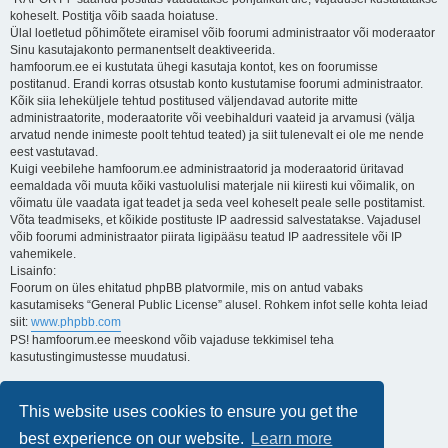
koheselt. Postitja võib saada hoiatuse.
Ülal loetletud põhimõtete eiramisel võib foorumi administraator või moderaator
Sinu kasutajakonto permanentselt deaktiveerida.
hamfoorum.ee ei kustutata ühegi kasutaja kontot, kes on foorumisse
postitanud. Erandi korras otsustab konto kustutamise foorumi administraator.
Kõik siia leheküljele tehtud postitused väljendavad autorite mitte
administraatorite, moderaatorite või veebihalduri vaateid ja arvamusi (välja
arvatud nende inimeste poolt tehtud teated) ja siit tulenevalt ei ole me nende
eest vastutavad.
Kuigi veebilehe hamfoorum.ee administraatorid ja moderaatorid üritavad
eemaldada või muuta kõiki vastuolulisi materjale nii kiiresti kui võimalik, on
võimatu üle vaadata igat teadet ja seda veel koheselt peale selle postitamist.
Võta teadmiseks, et kõikide postituste IP aadressid salvestatakse. Vajadusel
võib foorumi administraator piirata ligipääsu teatud IP aadressitele või IP
vahemikele.
Lisainfo:
Foorum on üles ehitatud phpBB platvormile, mis on antud vabaks
kasutamiseks “General Public License” alusel. Rohkem infot selle kohta leiad
siit:
www.phpbb.com
PS! hamfoorum.ee meeskond võib vajaduse tekkimisel teha
kasutustingimustesse muudatusi.
Lugupidamisega,
Kuido
This website uses cookies to ensure you get the
ES3AT
best experience on our website.
Learn more