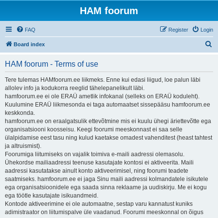
HAM foorum
FAQ
Register
Login
S
Board index
e
HAM foorum - Terms of use
a
r
Tere tulemas HAMfoorum.ee liikmeks. Enne kui edasi liigud, loe palun läbi
allolev info ja kodukorra reeglid tähelepanelikult läbi.
c
hamfoorum.ee ei ole ERAÜ ametlik infokanal (selleks on ERAÜ koduleht).
h
Kuulumine ERAÜ liikmesonda ei taga automaatset sissepääsu hamfoorum.ee
keskkonda.
hamfoorum.ee on eraalgatsulik ettevõtmine mis ei kuulu ühegi äriettevõtte ega
organisatsiooni koosseisu. Keegi foorumi meeskonnast ei saa selle
ülalpidamise eest tasu ning kulud kaetakse omadest vahenditest (heast tahtest
ja altruismist).
Foorumiga liitumiseks on vajalik toimiva e-maili aadressi olemasolu.
Ühekordse mailiaadressi teenuse kasutajate kontosi ei aktiveerita. Maili
aadressi kasutatakse ainult konto aktiveerimisel, ning foorumi teadete
saatmiseks. hamfoorum.ee ei jaga Sinu maili aadressi kolmandatele isikutele
ega organisatsioonidele ega saada sinna reklaame ja uudiskirju. Me ei kogu
ega töötle kasutajate isikuandmeid.
Kontode aktiveerimine ei ole automaatne, sestap varu kannatust kuniks
adimistraator on liitumispalve üle vaadanud. Foorumi meeskonnal on õigus