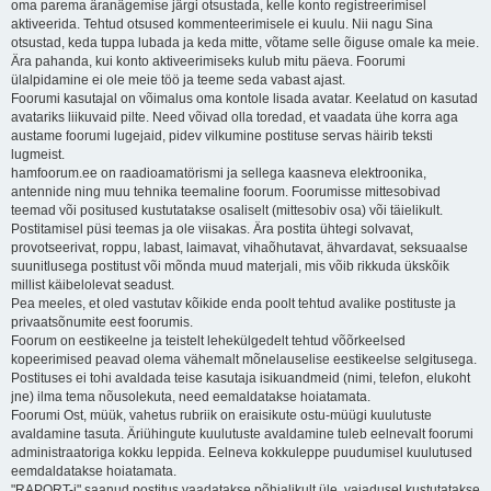
oma parema äranägemise järgi otsustada, kelle konto registreerimisel
aktiveerida. Tehtud otsused kommenteerimisele ei kuulu. Nii nagu Sina
otsustad, keda tuppa lubada ja keda mitte, võtame selle õiguse omale ka meie.
Ära pahanda, kui konto aktiveerimiseks kulub mitu päeva. Foorumi
ülalpidamine ei ole meie töö ja teeme seda vabast ajast.
Foorumi kasutajal on võimalus oma kontole lisada avatar. Keelatud on kasutad
avatariks liikuvaid pilte. Need võivad olla toredad, et vaadata ühe korra aga
austame foorumi lugejaid, pidev vilkumine postituse servas häirib teksti
lugmeist.
hamfoorum.ee on raadioamatörismi ja sellega kaasneva elektroonika,
antennide ning muu tehnika teemaline foorum. Foorumisse mittesobivad
teemad või positused kustutatakse osaliselt (mittesobiv osa) või täielikult.
Postitamisel püsi teemas ja ole viisakas. Ära postita ühtegi solvavat,
provotseerivat, roppu, labast, laimavat, vihaõhutavat, ähvardavat, seksuaalse
suunitlusega postitust või mõnda muud materjali, mis võib rikkuda ükskõik
millist käibelolevat seadust.
Pea meeles, et oled vastutav kõikide enda poolt tehtud avalike postituste ja
privaatsõnumite eest foorumis.
Foorum on eestikeelne ja teistelt lehekülgedelt tehtud võõrkeelsed
kopeerimised peavad olema vähemalt mõnelauselise eestikeelse selgitusega.
Postituses ei tohi avaldada teise kasutaja isikuandmeid (nimi, telefon, elukoht
jne) ilma tema nõusolekuta, need eemaldatakse hoiatamata.
Foorumi Ost, müük, vahetus rubriik on eraisikute ostu-müügi kuulutuste
avaldamine tasuta. Äriühingute kuulutuste avaldamine tuleb eelnevalt foorumi
administraatoriga kokku leppida. Eelneva kokkuleppe puudumisel kuulutused
eemdaldatakse hoiatamata.
"RAPORT-i" saanud postitus vaadatakse põhjalikult üle, vajadusel kustutatakse