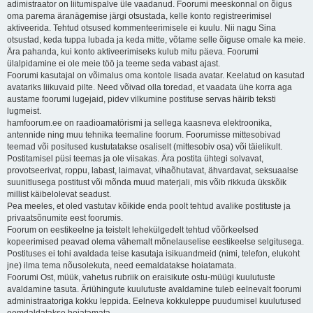
adimistraator on liitumispalve üle vaadanud. Foorumi meeskonnal on õigus
oma parema äranägemise järgi otsustada, kelle konto registreerimisel
aktiveerida. Tehtud otsused kommenteerimisele ei kuulu. Nii nagu Sina
otsustad, keda tuppa lubada ja keda mitte, võtame selle õiguse omale ka meie.
Ära pahanda, kui konto aktiveerimiseks kulub mitu päeva. Foorumi
ülalpidamine ei ole meie töö ja teeme seda vabast ajast.
Foorumi kasutajal on võimalus oma kontole lisada avatar. Keelatud on kasutad
avatariks liikuvaid pilte. Need võivad olla toredad, et vaadata ühe korra aga
austame foorumi lugejaid, pidev vilkumine postituse servas häirib teksti
lugmeist.
hamfoorum.ee on raadioamatörismi ja sellega kaasneva elektroonika,
antennide ning muu tehnika teemaline foorum. Foorumisse mittesobivad
teemad või positused kustutatakse osaliselt (mittesobiv osa) või täielikult.
Postitamisel püsi teemas ja ole viisakas. Ära postita ühtegi solvavat,
provotseerivat, roppu, labast, laimavat, vihaõhutavat, ähvardavat, seksuaalse
suunitlusega postitust või mõnda muud materjali, mis võib rikkuda ükskõik
millist käibelolevat seadust.
Pea meeles, et oled vastutav kõikide enda poolt tehtud avalike postituste ja
privaatsõnumite eest foorumis.
Foorum on eestikeelne ja teistelt lehekülgedelt tehtud võõrkeelsed
kopeerimised peavad olema vähemalt mõnelauselise eestikeelse selgitusega.
Postituses ei tohi avaldada teise kasutaja isikuandmeid (nimi, telefon, elukoht
jne) ilma tema nõusolekuta, need eemaldatakse hoiatamata.
Foorumi Ost, müük, vahetus rubriik on eraisikute ostu-müügi kuulutuste
avaldamine tasuta. Äriühingute kuulutuste avaldamine tuleb eelnevalt foorumi
administraatoriga kokku leppida. Eelneva kokkuleppe puudumisel kuulutused