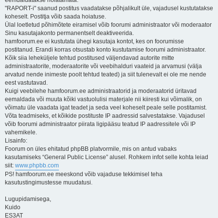
eemdaldatakse hoiatamata.
"RAPORT-i" saanud postitus vaadatakse põhjalikult üle, vajadusel kustutatakse
koheselt. Postitja võib saada hoiatuse.
Ülal loetletud põhimõtete eiramisel võib foorumi administraator või moderaator
Sinu kasutajakonto permanentselt deaktiveerida.
hamfoorum.ee ei kustutata ühegi kasutaja kontot, kes on foorumisse
postitanud. Erandi korras otsustab konto kustutamise foorumi administraator.
Kõik siia leheküljele tehtud postitused väljendavad autorite mitte
administraatorite, moderaatorite või veebihalduri vaateid ja arvamusi (välja
arvatud nende inimeste poolt tehtud teated) ja siit tulenevalt ei ole me nende
eest vastutavad.
Kuigi veebilehe hamfoorum.ee administraatorid ja moderaatorid üritavad
eemaldada või muuta kõiki vastuolulisi materjale nii kiiresti kui võimalik, on
võimatu üle vaadata igat teadet ja seda veel koheselt peale selle postitamist.
Võta teadmiseks, et kõikide postituste IP aadressid salvestatakse. Vajadusel
võib foorumi administraator piirata ligipääsu teatud IP aadressitele või IP
vahemikele.
Lisainfo:
Foorum on üles ehitatud phpBB platvormile, mis on antud vabaks
kasutamiseks “General Public License” alusel. Rohkem infot selle kohta leiad
siit:
www.phpbb.com
PS! hamfoorum.ee meeskond võib vajaduse tekkimisel teha
kasutustingimustesse muudatusi.
Lugupidamisega,
Kuido
ES3AT