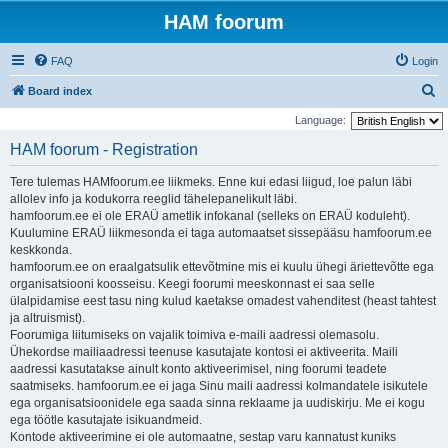
HAM foorum
FAQ
Login
S
Board index
e
Language:
a
HAM foorum - Registration
r
Tere tulemas HAMfoorum.ee liikmeks. Enne kui edasi liigud, loe palun läbi
c
allolev info ja kodukorra reeglid tähelepanelikult läbi.
h
hamfoorum.ee ei ole ERAÜ ametlik infokanal (selleks on ERAÜ koduleht).
Kuulumine ERAÜ liikmesonda ei taga automaatset sissepääsu hamfoorum.ee
keskkonda.
hamfoorum.ee on eraalgatsulik ettevõtmine mis ei kuulu ühegi äriettevõtte ega
organisatsiooni koosseisu. Keegi foorumi meeskonnast ei saa selle
ülalpidamise eest tasu ning kulud kaetakse omadest vahenditest (heast tahtest
ja altruismist).
Foorumiga liitumiseks on vajalik toimiva e-maili aadressi olemasolu.
Ühekordse mailiaadressi teenuse kasutajate kontosi ei aktiveerita. Maili
aadressi kasutatakse ainult konto aktiveerimisel, ning foorumi teadete
saatmiseks. hamfoorum.ee ei jaga Sinu maili aadressi kolmandatele isikutele
ega organisatsioonidele ega saada sinna reklaame ja uudiskirju. Me ei kogu
ega töötle kasutajate isikuandmeid.
Kontode aktiveerimine ei ole automaatne, sestap varu kannatust kuniks