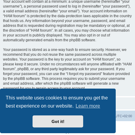
Your account will contain at a minimum: a unique username (hereinafter “your
username”), a personal password used to log in (hereinafter “your password”),
a valid email address (hereinafter “your email”). Your account information on
“HAM foorum” is protected by the data-protection laws applicable in the country
that hosts us. Any information beyond your username, password, and email
address that is requested during registration may be mandatory or optional, at
the discretion of “HAM foorum”. In all cases, you may choose what information
in your account is publicly displayed. You may also opt in or out of
automatically generated emails from the phpBB software.
Your password is stored as a one-way hash to ensure security. However, we
recommend that you do not reuse the same password across multiple
websites. Your password is the key to your account on “HAM foorum”, so
please keep it secure. Under no circumstances will anyone affiliated with “HAM
foorum”, phpBB, or any third party legitimately ask for your password. If you
forget your password, you can use the “I forgot my password” feature provided
by the phpBB software. This process requires you to submit your username
and email address, after which the phpBB software will generate a new
password for you to regain access to your account.
This website uses cookies to ensure you get the
best experience on our website.
Learn more
Board index
Contact us
Delete cookies
All times are
UTC+02:00
Got it!
Powered by
phpBB
® Forum Software © phpBB Limited
Privacy
|
Terms