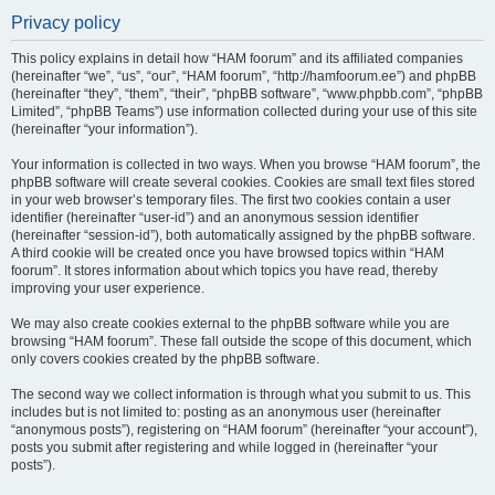
Privacy policy
This policy explains in detail how “HAM foorum” and its affiliated companies
(hereinafter “we”, “us”, “our”, “HAM foorum”, “http://hamfoorum.ee”) and phpBB
(hereinafter “they”, “them”, “their”, “phpBB software”, “www.phpbb.com”, “phpBB
Limited”, “phpBB Teams”) use information collected during your use of this site
(hereinafter “your information”).
Your information is collected in two ways. When you browse “HAM foorum”, the
phpBB software will create several cookies. Cookies are small text files stored
in your web browser’s temporary files. The first two cookies contain a user
identifier (hereinafter “user-id”) and an anonymous session identifier
(hereinafter “session-id”), both automatically assigned by the phpBB software.
A third cookie will be created once you have browsed topics within “HAM
foorum”. It stores information about which topics you have read, thereby
improving your user experience.
We may also create cookies external to the phpBB software while you are
browsing “HAM foorum”. These fall outside the scope of this document, which
only covers cookies created by the phpBB software.
The second way we collect information is through what you submit to us. This
includes but is not limited to: posting as an anonymous user (hereinafter
“anonymous posts”), registering on “HAM foorum” (hereinafter “your account”),
posts you submit after registering and while logged in (hereinafter “your
posts”).