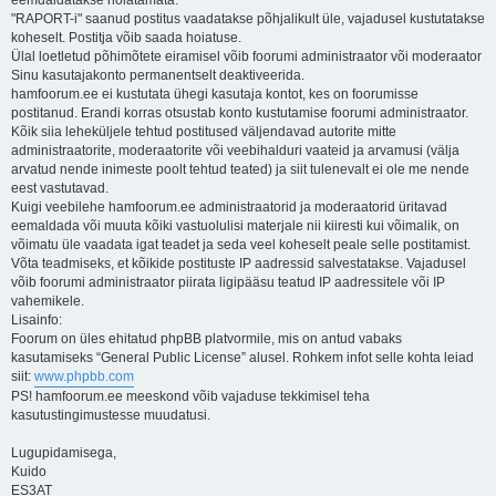
eemdaldatakse hoiatamata.
"RAPORT-i" saanud postitus vaadatakse põhjalikult üle, vajadusel kustutatakse
koheselt. Postitja võib saada hoiatuse.
Ülal loetletud põhimõtete eiramisel võib foorumi administraator või moderaator
Sinu kasutajakonto permanentselt deaktiveerida.
hamfoorum.ee ei kustutata ühegi kasutaja kontot, kes on foorumisse
postitanud. Erandi korras otsustab konto kustutamise foorumi administraator.
Kõik siia leheküljele tehtud postitused väljendavad autorite mitte
administraatorite, moderaatorite või veebihalduri vaateid ja arvamusi (välja
arvatud nende inimeste poolt tehtud teated) ja siit tulenevalt ei ole me nende
eest vastutavad.
Kuigi veebilehe hamfoorum.ee administraatorid ja moderaatorid üritavad
eemaldada või muuta kõiki vastuolulisi materjale nii kiiresti kui võimalik, on
võimatu üle vaadata igat teadet ja seda veel koheselt peale selle postitamist.
Võta teadmiseks, et kõikide postituste IP aadressid salvestatakse. Vajadusel
võib foorumi administraator piirata ligipääsu teatud IP aadressitele või IP
vahemikele.
Lisainfo:
Foorum on üles ehitatud phpBB platvormile, mis on antud vabaks
kasutamiseks “General Public License” alusel. Rohkem infot selle kohta leiad
siit:
www.phpbb.com
PS! hamfoorum.ee meeskond võib vajaduse tekkimisel teha
kasutustingimustesse muudatusi.
Lugupidamisega,
Kuido
ES3AT