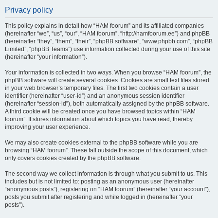
Privacy policy
This policy explains in detail how “HAM foorum” and its affiliated companies
(hereinafter “we”, “us”, “our”, “HAM foorum”, “http://hamfoorum.ee”) and phpBB
(hereinafter “they”, “them”, “their”, “phpBB software”, “www.phpbb.com”, “phpBB
Limited”, “phpBB Teams”) use information collected during your use of this site
(hereinafter “your information”).
Your information is collected in two ways. When you browse “HAM foorum”, the
phpBB software will create several cookies. Cookies are small text files stored
in your web browser’s temporary files. The first two cookies contain a user
identifier (hereinafter “user-id”) and an anonymous session identifier
(hereinafter “session-id”), both automatically assigned by the phpBB software.
A third cookie will be created once you have browsed topics within “HAM
foorum”. It stores information about which topics you have read, thereby
improving your user experience.
We may also create cookies external to the phpBB software while you are
browsing “HAM foorum”. These fall outside the scope of this document, which
only covers cookies created by the phpBB software.
The second way we collect information is through what you submit to us. This
includes but is not limited to: posting as an anonymous user (hereinafter
“anonymous posts”), registering on “HAM foorum” (hereinafter “your account”),
posts you submit after registering and while logged in (hereinafter “your
posts”).