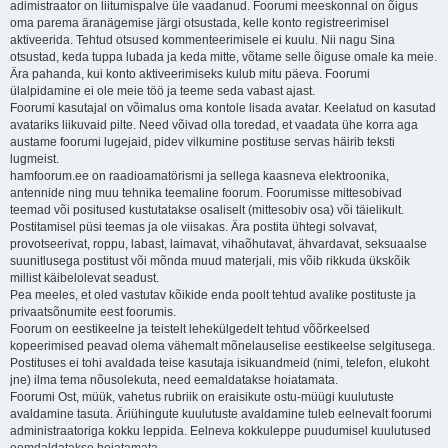
adimistraator on liitumispalve üle vaadanud. Foorumi meeskonnal on õigus
oma parema äranägemise järgi otsustada, kelle konto registreerimisel
aktiveerida. Tehtud otsused kommenteerimisele ei kuulu. Nii nagu Sina
otsustad, keda tuppa lubada ja keda mitte, võtame selle õiguse omale ka meie.
Ära pahanda, kui konto aktiveerimiseks kulub mitu päeva. Foorumi
ülalpidamine ei ole meie töö ja teeme seda vabast ajast.
Foorumi kasutajal on võimalus oma kontole lisada avatar. Keelatud on kasutad
avatariks liikuvaid pilte. Need võivad olla toredad, et vaadata ühe korra aga
austame foorumi lugejaid, pidev vilkumine postituse servas häirib teksti
lugmeist.
hamfoorum.ee on raadioamatörismi ja sellega kaasneva elektroonika,
antennide ning muu tehnika teemaline foorum. Foorumisse mittesobivad
teemad või positused kustutatakse osaliselt (mittesobiv osa) või täielikult.
Postitamisel püsi teemas ja ole viisakas. Ära postita ühtegi solvavat,
provotseerivat, roppu, labast, laimavat, vihaõhutavat, ähvardavat, seksuaalse
suunitlusega postitust või mõnda muud materjali, mis võib rikkuda ükskõik
millist käibelolevat seadust.
Pea meeles, et oled vastutav kõikide enda poolt tehtud avalike postituste ja
privaatsõnumite eest foorumis.
Foorum on eestikeelne ja teistelt lehekülgedelt tehtud võõrkeelsed
kopeerimised peavad olema vähemalt mõnelauselise eestikeelse selgitusega.
Postituses ei tohi avaldada teise kasutaja isikuandmeid (nimi, telefon, elukoht
jne) ilma tema nõusolekuta, need eemaldatakse hoiatamata.
Foorumi Ost, müük, vahetus rubriik on eraisikute ostu-müügi kuulutuste
avaldamine tasuta. Äriühingute kuulutuste avaldamine tuleb eelnevalt foorumi
administraatoriga kokku leppida. Eelneva kokkuleppe puudumisel kuulutused