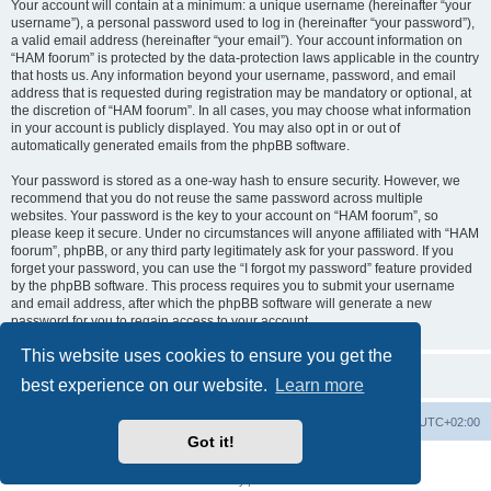
Your account will contain at a minimum: a unique username (hereinafter “your
username”), a personal password used to log in (hereinafter “your password”),
a valid email address (hereinafter “your email”). Your account information on
“HAM foorum” is protected by the data-protection laws applicable in the country
that hosts us. Any information beyond your username, password, and email
address that is requested during registration may be mandatory or optional, at
the discretion of “HAM foorum”. In all cases, you may choose what information
in your account is publicly displayed. You may also opt in or out of
automatically generated emails from the phpBB software.
Your password is stored as a one-way hash to ensure security. However, we
recommend that you do not reuse the same password across multiple
websites. Your password is the key to your account on “HAM foorum”, so
please keep it secure. Under no circumstances will anyone affiliated with “HAM
foorum”, phpBB, or any third party legitimately ask for your password. If you
forget your password, you can use the “I forgot my password” feature provided
by the phpBB software. This process requires you to submit your username
and email address, after which the phpBB software will generate a new
password for you to regain access to your account.
This website uses cookies to ensure you get the
best experience on our website.
Learn more
Board index
Contact us
Delete cookies
All times are
UTC+02:00
Got it!
Powered by
phpBB
® Forum Software © phpBB Limited
Privacy
|
Terms