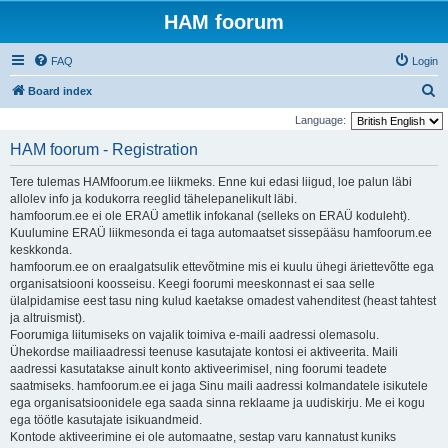
HAM foorum
FAQ
Login
S
Board index
e
Language:
a
HAM foorum - Registration
r
Tere tulemas HAMfoorum.ee liikmeks. Enne kui edasi liigud, loe palun läbi
c
allolev info ja kodukorra reeglid tähelepanelikult läbi.
h
hamfoorum.ee ei ole ERAÜ ametlik infokanal (selleks on ERAÜ koduleht).
Kuulumine ERAÜ liikmesonda ei taga automaatset sissepääsu hamfoorum.ee
keskkonda.
hamfoorum.ee on eraalgatsulik ettevõtmine mis ei kuulu ühegi äriettevõtte ega
organisatsiooni koosseisu. Keegi foorumi meeskonnast ei saa selle
ülalpidamise eest tasu ning kulud kaetakse omadest vahenditest (heast tahtest
ja altruismist).
Foorumiga liitumiseks on vajalik toimiva e-maili aadressi olemasolu.
Ühekordse mailiaadressi teenuse kasutajate kontosi ei aktiveerita. Maili
aadressi kasutatakse ainult konto aktiveerimisel, ning foorumi teadete
saatmiseks. hamfoorum.ee ei jaga Sinu maili aadressi kolmandatele isikutele
ega organisatsioonidele ega saada sinna reklaame ja uudiskirju. Me ei kogu
ega töötle kasutajate isikuandmeid.
Kontode aktiveerimine ei ole automaatne, sestap varu kannatust kuniks