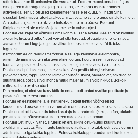
adimistraator on liitumispalve üle vaadanud. Foorumi meeskonnal on õigus
oma parema äranägemise järgi otsustada, kelle konto registreerimisel
aktiveerida. Tehtud otsused kommenteerimisele ei kuulu. Nii nagu Sina
otsustad, keda tuppa lubada ja keda mitte, võtame selle õiguse omale ka meie.
Ära pahanda, kui konto aktiveerimiseks kulub mitu päeva. Foorumi
ülalpidamine ei ole meie töö ja teeme seda vabast ajast.
Foorumi kasutajal on võimalus oma kontole lisada avatar. Keelatud on kasutad
avatariks liikuvaid pilte. Need võivad olla toredad, et vaadata ühe korra aga
austame foorumi lugejaid, pidev vilkumine postituse servas häirib teksti
lugmeist.
hamfoorum.ee on raadioamatörismi ja sellega kaasneva elektroonika,
antennide ning muu tehnika teemaline foorum. Foorumisse mittesobivad
teemad või positused kustutatakse osaliselt (mittesobiv osa) või täielikult.
Postitamisel püsi teemas ja ole viisakas. Ära postita ühtegi solvavat,
provotseerivat, roppu, labast, laimavat, vihaõhutavat, ähvardavat, seksuaalse
suunitlusega postitust või mõnda muud materjali, mis võib rikkuda ükskõik
millist käibelolevat seadust.
Pea meeles, et oled vastutav kõikide enda poolt tehtud avalike postituste ja
privaatsõnumite eest foorumis.
Foorum on eestikeelne ja teistelt lehekülgedelt tehtud võõrkeelsed
kopeerimised peavad olema vähemalt mõnelauselise eestikeelse selgitusega.
Postituses ei tohi avaldada teise kasutaja isikuandmeid (nimi, telefon, elukoht
jne) ilma tema nõusolekuta, need eemaldatakse hoiatamata.
Foorumi Ost, müük, vahetus rubriik on eraisikute ostu-müügi kuulutuste
avaldamine tasuta. Äriühingute kuulutuste avaldamine tuleb eelnevalt foorumi
administraatoriga kokku leppida. Eelneva kokkuleppe puudumisel kuulutused