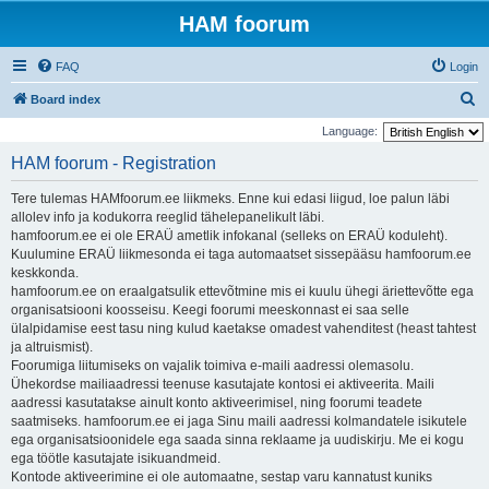
HAM foorum
FAQ
Login
S
Board index
e
Language:
a
HAM foorum - Registration
r
Tere tulemas HAMfoorum.ee liikmeks. Enne kui edasi liigud, loe palun läbi
c
allolev info ja kodukorra reeglid tähelepanelikult läbi.
h
hamfoorum.ee ei ole ERAÜ ametlik infokanal (selleks on ERAÜ koduleht).
Kuulumine ERAÜ liikmesonda ei taga automaatset sissepääsu hamfoorum.ee
keskkonda.
hamfoorum.ee on eraalgatsulik ettevõtmine mis ei kuulu ühegi äriettevõtte ega
organisatsiooni koosseisu. Keegi foorumi meeskonnast ei saa selle
ülalpidamise eest tasu ning kulud kaetakse omadest vahenditest (heast tahtest
ja altruismist).
Foorumiga liitumiseks on vajalik toimiva e-maili aadressi olemasolu.
Ühekordse mailiaadressi teenuse kasutajate kontosi ei aktiveerita. Maili
aadressi kasutatakse ainult konto aktiveerimisel, ning foorumi teadete
saatmiseks. hamfoorum.ee ei jaga Sinu maili aadressi kolmandatele isikutele
ega organisatsioonidele ega saada sinna reklaame ja uudiskirju. Me ei kogu
ega töötle kasutajate isikuandmeid.
Kontode aktiveerimine ei ole automaatne, sestap varu kannatust kuniks