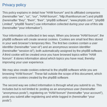
Privacy policy
This policy explains in detail how “HAM foorum” and its affiliated companies
(hereinafter “we”, “us”, “our”, “HAM foorum”, “http://hamfoorum.ee”) and phpBB
(hereinafter “they”, “them”, “their”, “phpBB software”, “www.phpbb.com”, “phpBB
Limited”, “phpBB Teams”) use information collected during your use of this site
(hereinafter “your information”).
Your information is collected in two ways. When you browse “HAM foorum”, the
phpBB software will create several cookies. Cookies are small text files stored
in your web browser’s temporary files. The first two cookies contain a user
identifier (hereinafter “user-id”) and an anonymous session identifier
(hereinafter “session-id”), both automatically assigned by the phpBB software.
A third cookie will be created once you have browsed topics within “HAM
foorum”. It stores information about which topics you have read, thereby
improving your user experience.
We may also create cookies external to the phpBB software while you are
browsing “HAM foorum”. These fall outside the scope of this document, which
only covers cookies created by the phpBB software.
The second way we collect information is through what you submit to us. This
includes but is not limited to: posting as an anonymous user (hereinafter
“anonymous posts”), registering on “HAM foorum” (hereinafter “your account”),
posts you submit after registering and while logged in (hereinafter “your
posts”).