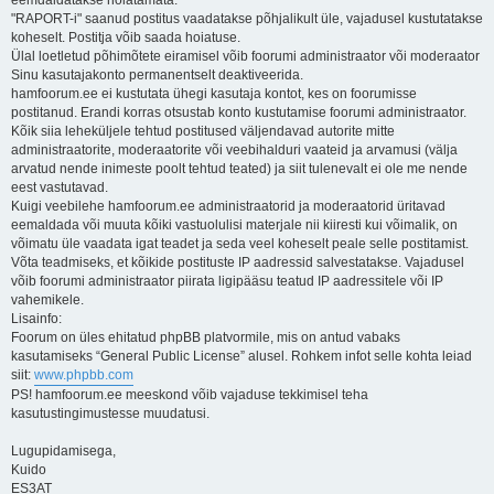
eemdaldatakse hoiatamata.
"RAPORT-i" saanud postitus vaadatakse põhjalikult üle, vajadusel kustutatakse
koheselt. Postitja võib saada hoiatuse.
Ülal loetletud põhimõtete eiramisel võib foorumi administraator või moderaator
Sinu kasutajakonto permanentselt deaktiveerida.
hamfoorum.ee ei kustutata ühegi kasutaja kontot, kes on foorumisse
postitanud. Erandi korras otsustab konto kustutamise foorumi administraator.
Kõik siia leheküljele tehtud postitused väljendavad autorite mitte
administraatorite, moderaatorite või veebihalduri vaateid ja arvamusi (välja
arvatud nende inimeste poolt tehtud teated) ja siit tulenevalt ei ole me nende
eest vastutavad.
Kuigi veebilehe hamfoorum.ee administraatorid ja moderaatorid üritavad
eemaldada või muuta kõiki vastuolulisi materjale nii kiiresti kui võimalik, on
võimatu üle vaadata igat teadet ja seda veel koheselt peale selle postitamist.
Võta teadmiseks, et kõikide postituste IP aadressid salvestatakse. Vajadusel
võib foorumi administraator piirata ligipääsu teatud IP aadressitele või IP
vahemikele.
Lisainfo:
Foorum on üles ehitatud phpBB platvormile, mis on antud vabaks
kasutamiseks “General Public License” alusel. Rohkem infot selle kohta leiad
siit:
www.phpbb.com
PS! hamfoorum.ee meeskond võib vajaduse tekkimisel teha
kasutustingimustesse muudatusi.
Lugupidamisega,
Kuido
ES3AT