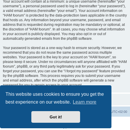
Your account will contain at a minimum: a unique username (hereinafter “your
username”), a personal password used to log in (hereinafter “your password”),
a valid email address (hereinafter “your email”). Your account information on
“HAM foorum” is protected by the data-protection laws applicable in the country
that hosts us. Any information beyond your username, password, and email
address that is requested during registration may be mandatory or optional, at
the discretion of “HAM foorum”. In all cases, you may choose what information
in your account is publicly displayed. You may also opt in or out of
automatically generated emails from the phpBB software.
Your password is stored as a one-way hash to ensure security. However, we
recommend that you do not reuse the same password across multiple
websites. Your password is the key to your account on “HAM foorum”, so
please keep it secure. Under no circumstances will anyone affiliated with “HAM
foorum”, phpBB, or any third party legitimately ask for your password. If you
forget your password, you can use the “I forgot my password” feature provided
by the phpBB software. This process requires you to submit your username
and email address, after which the phpBB software will generate a new
password for you to regain access to your account.
This website uses cookies to ensure you get the
best experience on our website.
Learn more
Board index
Contact us
Delete cookies
All times are
UTC+02:00
Got it!
Powered by
phpBB
® Forum Software © phpBB Limited
Privacy
|
Terms