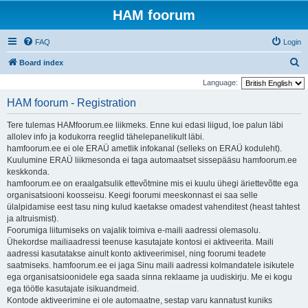
HAM foorum
FAQ
Login
S
Board index
e
Language:
a
HAM foorum - Registration
r
Tere tulemas HAMfoorum.ee liikmeks. Enne kui edasi liigud, loe palun läbi
c
allolev info ja kodukorra reeglid tähelepanelikult läbi.
h
hamfoorum.ee ei ole ERAÜ ametlik infokanal (selleks on ERAÜ koduleht).
Kuulumine ERAÜ liikmesonda ei taga automaatset sissepääsu hamfoorum.ee
keskkonda.
hamfoorum.ee on eraalgatsulik ettevõtmine mis ei kuulu ühegi äriettevõtte ega
organisatsiooni koosseisu. Keegi foorumi meeskonnast ei saa selle
ülalpidamise eest tasu ning kulud kaetakse omadest vahenditest (heast tahtest
ja altruismist).
Foorumiga liitumiseks on vajalik toimiva e-maili aadressi olemasolu.
Ühekordse mailiaadressi teenuse kasutajate kontosi ei aktiveerita. Maili
aadressi kasutatakse ainult konto aktiveerimisel, ning foorumi teadete
saatmiseks. hamfoorum.ee ei jaga Sinu maili aadressi kolmandatele isikutele
ega organisatsioonidele ega saada sinna reklaame ja uudiskirju. Me ei kogu
ega töötle kasutajate isikuandmeid.
Kontode aktiveerimine ei ole automaatne, sestap varu kannatust kuniks