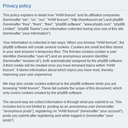
Privacy policy
This policy explains in detail how “HAM foorum” and its affiliated companies
(hereinafter “we”, “us”, “our”, “HAM foorum”, “http://hamfoorum.ee”) and phpBB
(hereinafter “they”, “them”, “their”, “phpBB software”, “www.phpbb.com”, “phpBB
Limited”, “phpBB Teams”) use information collected during your use of this site
(hereinafter “your information”).
Your information is collected in two ways. When you browse “HAM foorum”, the
phpBB software will create several cookies. Cookies are small text files stored
in your web browser’s temporary files. The first two cookies contain a user
identifier (hereinafter “user-id”) and an anonymous session identifier
(hereinafter “session-id”), both automatically assigned by the phpBB software.
A third cookie will be created once you have browsed topics within “HAM
foorum”. It stores information about which topics you have read, thereby
improving your user experience.
We may also create cookies external to the phpBB software while you are
browsing “HAM foorum”. These fall outside the scope of this document, which
only covers cookies created by the phpBB software.
The second way we collect information is through what you submit to us. This
includes but is not limited to: posting as an anonymous user (hereinafter
“anonymous posts”), registering on “HAM foorum” (hereinafter “your account”),
posts you submit after registering and while logged in (hereinafter “your
posts”).