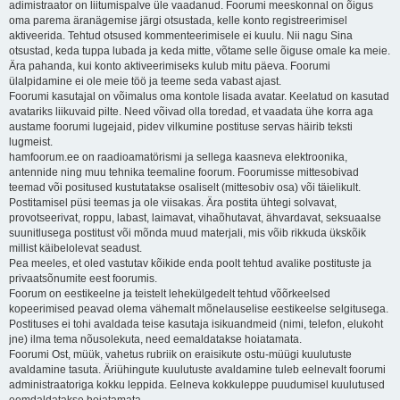
adimistraator on liitumispalve üle vaadanud. Foorumi meeskonnal on õigus
oma parema äranägemise järgi otsustada, kelle konto registreerimisel
aktiveerida. Tehtud otsused kommenteerimisele ei kuulu. Nii nagu Sina
otsustad, keda tuppa lubada ja keda mitte, võtame selle õiguse omale ka meie.
Ära pahanda, kui konto aktiveerimiseks kulub mitu päeva. Foorumi
ülalpidamine ei ole meie töö ja teeme seda vabast ajast.
Foorumi kasutajal on võimalus oma kontole lisada avatar. Keelatud on kasutad
avatariks liikuvaid pilte. Need võivad olla toredad, et vaadata ühe korra aga
austame foorumi lugejaid, pidev vilkumine postituse servas häirib teksti
lugmeist.
hamfoorum.ee on raadioamatörismi ja sellega kaasneva elektroonika,
antennide ning muu tehnika teemaline foorum. Foorumisse mittesobivad
teemad või positused kustutatakse osaliselt (mittesobiv osa) või täielikult.
Postitamisel püsi teemas ja ole viisakas. Ära postita ühtegi solvavat,
provotseerivat, roppu, labast, laimavat, vihaõhutavat, ähvardavat, seksuaalse
suunitlusega postitust või mõnda muud materjali, mis võib rikkuda ükskõik
millist käibelolevat seadust.
Pea meeles, et oled vastutav kõikide enda poolt tehtud avalike postituste ja
privaatsõnumite eest foorumis.
Foorum on eestikeelne ja teistelt lehekülgedelt tehtud võõrkeelsed
kopeerimised peavad olema vähemalt mõnelauselise eestikeelse selgitusega.
Postituses ei tohi avaldada teise kasutaja isikuandmeid (nimi, telefon, elukoht
jne) ilma tema nõusolekuta, need eemaldatakse hoiatamata.
Foorumi Ost, müük, vahetus rubriik on eraisikute ostu-müügi kuulutuste
avaldamine tasuta. Äriühingute kuulutuste avaldamine tuleb eelnevalt foorumi
administraatoriga kokku leppida. Eelneva kokkuleppe puudumisel kuulutused