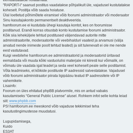
eemdaldatakse hoiatamata.
"RAPORT-i" saanud postitus vaadatakse põhjalikult üle, vajadusel kustutatakse
koheselt. Postitja võib saada hoiatuse.
Ülal loetletud põhimõtete eiramisel võib foorumi administraator või moderaator
Sinu kasutajakonto permanentselt deaktiveerida.
hamfoorum.ee ei kustutata ühegi kasutaja kontot, kes on foorumisse
postitanud. Erandi korras otsustab konto kustutamise foorumi administraator.
Kõik siia leheküljele tehtud postitused väljendavad autorite mitte
administraatorite, moderaatorite või veebihalduri vaateid ja arvamusi (välja
arvatud nende inimeste poolt tehtud teated) ja siit tulenevalt ei ole me nende
eest vastutavad.
Kuigi veebilehe hamfoorum.ee administraatorid ja moderaatorid üritavad
eemaldada või muuta kõiki vastuolulisi materjale nii kiiresti kui võimalik, on
võimatu üle vaadata igat teadet ja seda veel koheselt peale selle postitamist.
Võta teadmiseks, et kõikide postituste IP aadressid salvestatakse. Vajadusel
võib foorumi administraator piirata ligipääsu teatud IP aadressitele või IP
vahemikele.
Lisainfo:
Foorum on üles ehitatud phpBB platvormile, mis on antud vabaks
kasutamiseks “General Public License” alusel. Rohkem infot selle kohta leiad
siit:
www.phpbb.com
PS! hamfoorum.ee meeskond võib vajaduse tekkimisel teha
kasutustingimustesse muudatusi.
Lugupidamisega,
Kuido
ES3AT