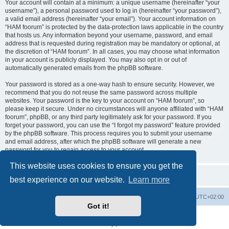
Your account will contain at a minimum: a unique username (hereinafter “your
username”), a personal password used to log in (hereinafter “your password”),
a valid email address (hereinafter “your email”). Your account information on
“HAM foorum” is protected by the data-protection laws applicable in the country
that hosts us. Any information beyond your username, password, and email
address that is requested during registration may be mandatory or optional, at
the discretion of “HAM foorum”. In all cases, you may choose what information
in your account is publicly displayed. You may also opt in or out of
automatically generated emails from the phpBB software.
Your password is stored as a one-way hash to ensure security. However, we
recommend that you do not reuse the same password across multiple
websites. Your password is the key to your account on “HAM foorum”, so
please keep it secure. Under no circumstances will anyone affiliated with “HAM
foorum”, phpBB, or any third party legitimately ask for your password. If you
forget your password, you can use the “I forgot my password” feature provided
by the phpBB software. This process requires you to submit your username
and email address, after which the phpBB software will generate a new
password for you to regain access to your account.
This website uses cookies to ensure you get the
best experience on our website.
Learn more
Board index
Contact us
Delete cookies
All times are
UTC+02:00
Got it!
Powered by
phpBB
® Forum Software © phpBB Limited
Privacy
|
Terms