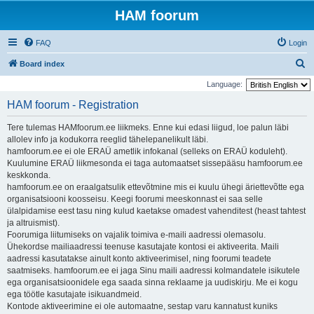
HAM foorum
FAQ
Login
S
Board index
e
Language:
a
HAM foorum - Registration
r
Tere tulemas HAMfoorum.ee liikmeks. Enne kui edasi liigud, loe palun läbi
c
allolev info ja kodukorra reeglid tähelepanelikult läbi.
h
hamfoorum.ee ei ole ERAÜ ametlik infokanal (selleks on ERAÜ koduleht).
Kuulumine ERAÜ liikmesonda ei taga automaatset sissepääsu hamfoorum.ee
keskkonda.
hamfoorum.ee on eraalgatsulik ettevõtmine mis ei kuulu ühegi äriettevõtte ega
organisatsiooni koosseisu. Keegi foorumi meeskonnast ei saa selle
ülalpidamise eest tasu ning kulud kaetakse omadest vahenditest (heast tahtest
ja altruismist).
Foorumiga liitumiseks on vajalik toimiva e-maili aadressi olemasolu.
Ühekordse mailiaadressi teenuse kasutajate kontosi ei aktiveerita. Maili
aadressi kasutatakse ainult konto aktiveerimisel, ning foorumi teadete
saatmiseks. hamfoorum.ee ei jaga Sinu maili aadressi kolmandatele isikutele
ega organisatsioonidele ega saada sinna reklaame ja uudiskirju. Me ei kogu
ega töötle kasutajate isikuandmeid.
Kontode aktiveerimine ei ole automaatne, sestap varu kannatust kuniks