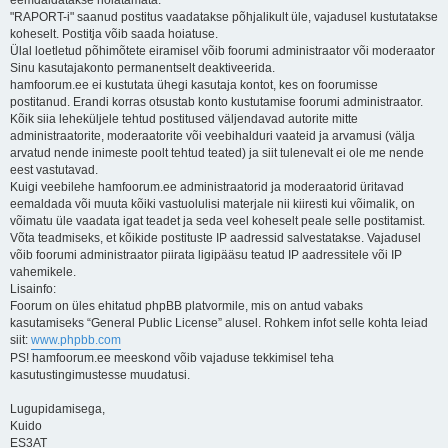
eemdaldatakse hoiatamata.
"RAPORT-i" saanud postitus vaadatakse põhjalikult üle, vajadusel kustutatakse
koheselt. Postitja võib saada hoiatuse.
Ülal loetletud põhimõtete eiramisel võib foorumi administraator või moderaator
Sinu kasutajakonto permanentselt deaktiveerida.
hamfoorum.ee ei kustutata ühegi kasutaja kontot, kes on foorumisse
postitanud. Erandi korras otsustab konto kustutamise foorumi administraator.
Kõik siia leheküljele tehtud postitused väljendavad autorite mitte
administraatorite, moderaatorite või veebihalduri vaateid ja arvamusi (välja
arvatud nende inimeste poolt tehtud teated) ja siit tulenevalt ei ole me nende
eest vastutavad.
Kuigi veebilehe hamfoorum.ee administraatorid ja moderaatorid üritavad
eemaldada või muuta kõiki vastuolulisi materjale nii kiiresti kui võimalik, on
võimatu üle vaadata igat teadet ja seda veel koheselt peale selle postitamist.
Võta teadmiseks, et kõikide postituste IP aadressid salvestatakse. Vajadusel
võib foorumi administraator piirata ligipääsu teatud IP aadressitele või IP
vahemikele.
Lisainfo:
Foorum on üles ehitatud phpBB platvormile, mis on antud vabaks
kasutamiseks “General Public License” alusel. Rohkem infot selle kohta leiad
siit:
www.phpbb.com
PS! hamfoorum.ee meeskond võib vajaduse tekkimisel teha
kasutustingimustesse muudatusi.
Lugupidamisega,
Kuido
ES3AT