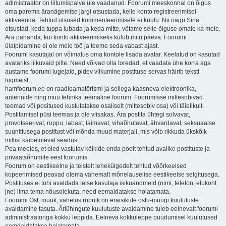
adimistraator on liitumispalve üle vaadanud. Foorumi meeskonnal on õigus
oma parema äranägemise järgi otsustada, kelle konto registreerimisel
aktiveerida. Tehtud otsused kommenteerimisele ei kuulu. Nii nagu Sina
otsustad, keda tuppa lubada ja keda mitte, võtame selle õiguse omale ka meie.
Ära pahanda, kui konto aktiveerimiseks kulub mitu päeva. Foorumi
ülalpidamine ei ole meie töö ja teeme seda vabast ajast.
Foorumi kasutajal on võimalus oma kontole lisada avatar. Keelatud on kasutad
avatariks liikuvaid pilte. Need võivad olla toredad, et vaadata ühe korra aga
austame foorumi lugejaid, pidev vilkumine postituse servas häirib teksti
lugmeist.
hamfoorum.ee on raadioamatörismi ja sellega kaasneva elektroonika,
antennide ning muu tehnika teemaline foorum. Foorumisse mittesobivad
teemad või positused kustutatakse osaliselt (mittesobiv osa) või täielikult.
Postitamisel püsi teemas ja ole viisakas. Ära postita ühtegi solvavat,
provotseerivat, roppu, labast, laimavat, vihaõhutavat, ähvardavat, seksuaalse
suunitlusega postitust või mõnda muud materjali, mis võib rikkuda ükskõik
millist käibelolevat seadust.
Pea meeles, et oled vastutav kõikide enda poolt tehtud avalike postituste ja
privaatsõnumite eest foorumis.
Foorum on eestikeelne ja teistelt lehekülgedelt tehtud võõrkeelsed
kopeerimised peavad olema vähemalt mõnelauselise eestikeelse selgitusega.
Postituses ei tohi avaldada teise kasutaja isikuandmeid (nimi, telefon, elukoht
jne) ilma tema nõusolekuta, need eemaldatakse hoiatamata.
Foorumi Ost, müük, vahetus rubriik on eraisikute ostu-müügi kuulutuste
avaldamine tasuta. Äriühingute kuulutuste avaldamine tuleb eelnevalt foorumi
administraatoriga kokku leppida. Eelneva kokkuleppe puudumisel kuulutused