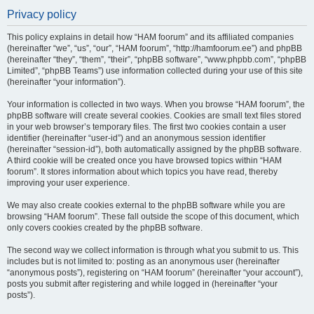
Privacy policy
This policy explains in detail how “HAM foorum” and its affiliated companies
(hereinafter “we”, “us”, “our”, “HAM foorum”, “http://hamfoorum.ee”) and phpBB
(hereinafter “they”, “them”, “their”, “phpBB software”, “www.phpbb.com”, “phpBB
Limited”, “phpBB Teams”) use information collected during your use of this site
(hereinafter “your information”).
Your information is collected in two ways. When you browse “HAM foorum”, the
phpBB software will create several cookies. Cookies are small text files stored
in your web browser’s temporary files. The first two cookies contain a user
identifier (hereinafter “user-id”) and an anonymous session identifier
(hereinafter “session-id”), both automatically assigned by the phpBB software.
A third cookie will be created once you have browsed topics within “HAM
foorum”. It stores information about which topics you have read, thereby
improving your user experience.
We may also create cookies external to the phpBB software while you are
browsing “HAM foorum”. These fall outside the scope of this document, which
only covers cookies created by the phpBB software.
The second way we collect information is through what you submit to us. This
includes but is not limited to: posting as an anonymous user (hereinafter
“anonymous posts”), registering on “HAM foorum” (hereinafter “your account”),
posts you submit after registering and while logged in (hereinafter “your
posts”).