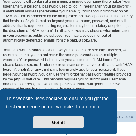
Your account will contain at a minimum: a unique username (hereinafter “your
username”), a personal password used to log in (hereinafter “your password”),
a valid email address (hereinafter “your email”). Your account information on
“HAM foorum” is protected by the data-protection laws applicable in the country
that hosts us. Any information beyond your username, password, and email
address that is requested during registration may be mandatory or optional, at
the discretion of “HAM foorum”. In all cases, you may choose what information
in your account is publicly displayed. You may also opt in or out of
automatically generated emails from the phpBB software.
Your password is stored as a one-way hash to ensure security. However, we
recommend that you do not reuse the same password across multiple
websites. Your password is the key to your account on “HAM foorum”, so
please keep it secure. Under no circumstances will anyone affiliated with “HAM
foorum”, phpBB, or any third party legitimately ask for your password. If you
forget your password, you can use the “I forgot my password” feature provided
by the phpBB software. This process requires you to submit your username
and email address, after which the phpBB software will generate a new
password for you to regain access to your account.
This website uses cookies to ensure you get the
best experience on our website.
Learn more
Board index
Contact us
Delete cookies
All times are
UTC+02:00
Got it!
Powered by
phpBB
® Forum Software © phpBB Limited
Privacy
|
Terms