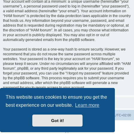
Your account will contain at a minimum: a unique username (hereinafter “your
username”), a personal password used to log in (hereinafter “your password”),
a valid email address (hereinafter “your email”). Your account information on
“HAM foorum” is protected by the data-protection laws applicable in the country
that hosts us. Any information beyond your username, password, and email
address that is requested during registration may be mandatory or optional, at
the discretion of “HAM foorum”. In all cases, you may choose what information
in your account is publicly displayed. You may also opt in or out of
automatically generated emails from the phpBB software.
Your password is stored as a one-way hash to ensure security. However, we
recommend that you do not reuse the same password across multiple
websites. Your password is the key to your account on “HAM foorum”, so
please keep it secure. Under no circumstances will anyone affiliated with “HAM
foorum”, phpBB, or any third party legitimately ask for your password. If you
forget your password, you can use the “I forgot my password” feature provided
by the phpBB software. This process requires you to submit your username
and email address, after which the phpBB software will generate a new
password for you to regain access to your account.
This website uses cookies to ensure you get the
best experience on our website.
Learn more
Board index
Contact us
Delete cookies
All times are
UTC+02:00
Got it!
Powered by
phpBB
® Forum Software © phpBB Limited
Privacy
|
Terms