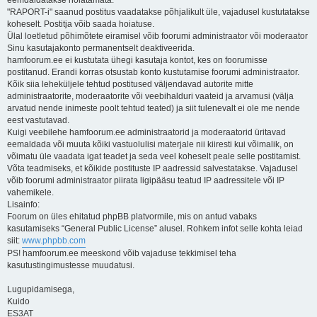
eemdaldatakse hoiatamata.
"RAPORT-i" saanud postitus vaadatakse põhjalikult üle, vajadusel kustutatakse
koheselt. Postitja võib saada hoiatuse.
Ülal loetletud põhimõtete eiramisel võib foorumi administraator või moderaator
Sinu kasutajakonto permanentselt deaktiveerida.
hamfoorum.ee ei kustutata ühegi kasutaja kontot, kes on foorumisse
postitanud. Erandi korras otsustab konto kustutamise foorumi administraator.
Kõik siia leheküljele tehtud postitused väljendavad autorite mitte
administraatorite, moderaatorite või veebihalduri vaateid ja arvamusi (välja
arvatud nende inimeste poolt tehtud teated) ja siit tulenevalt ei ole me nende
eest vastutavad.
Kuigi veebilehe hamfoorum.ee administraatorid ja moderaatorid üritavad
eemaldada või muuta kõiki vastuolulisi materjale nii kiiresti kui võimalik, on
võimatu üle vaadata igat teadet ja seda veel koheselt peale selle postitamist.
Võta teadmiseks, et kõikide postituste IP aadressid salvestatakse. Vajadusel
võib foorumi administraator piirata ligipääsu teatud IP aadressitele või IP
vahemikele.
Lisainfo:
Foorum on üles ehitatud phpBB platvormile, mis on antud vabaks
kasutamiseks “General Public License” alusel. Rohkem infot selle kohta leiad
siit:
www.phpbb.com
PS! hamfoorum.ee meeskond võib vajaduse tekkimisel teha
kasutustingimustesse muudatusi.
Lugupidamisega,
Kuido
ES3AT