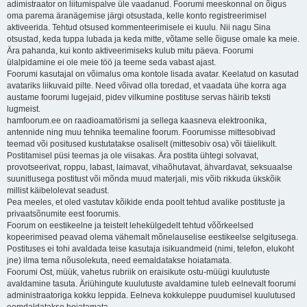
adimistraator on liitumispalve üle vaadanud. Foorumi meeskonnal on õigus
oma parema äranägemise järgi otsustada, kelle konto registreerimisel
aktiveerida. Tehtud otsused kommenteerimisele ei kuulu. Nii nagu Sina
otsustad, keda tuppa lubada ja keda mitte, võtame selle õiguse omale ka meie.
Ära pahanda, kui konto aktiveerimiseks kulub mitu päeva. Foorumi
ülalpidamine ei ole meie töö ja teeme seda vabast ajast.
Foorumi kasutajal on võimalus oma kontole lisada avatar. Keelatud on kasutad
avatariks liikuvaid pilte. Need võivad olla toredad, et vaadata ühe korra aga
austame foorumi lugejaid, pidev vilkumine postituse servas häirib teksti
lugmeist.
hamfoorum.ee on raadioamatörismi ja sellega kaasneva elektroonika,
antennide ning muu tehnika teemaline foorum. Foorumisse mittesobivad
teemad või positused kustutatakse osaliselt (mittesobiv osa) või täielikult.
Postitamisel püsi teemas ja ole viisakas. Ära postita ühtegi solvavat,
provotseerivat, roppu, labast, laimavat, vihaõhutavat, ähvardavat, seksuaalse
suunitlusega postitust või mõnda muud materjali, mis võib rikkuda ükskõik
millist käibelolevat seadust.
Pea meeles, et oled vastutav kõikide enda poolt tehtud avalike postituste ja
privaatsõnumite eest foorumis.
Foorum on eestikeelne ja teistelt lehekülgedelt tehtud võõrkeelsed
kopeerimised peavad olema vähemalt mõnelauselise eestikeelse selgitusega.
Postituses ei tohi avaldada teise kasutaja isikuandmeid (nimi, telefon, elukoht
jne) ilma tema nõusolekuta, need eemaldatakse hoiatamata.
Foorumi Ost, müük, vahetus rubriik on eraisikute ostu-müügi kuulutuste
avaldamine tasuta. Äriühingute kuulutuste avaldamine tuleb eelnevalt foorumi
administraatoriga kokku leppida. Eelneva kokkuleppe puudumisel kuulutused