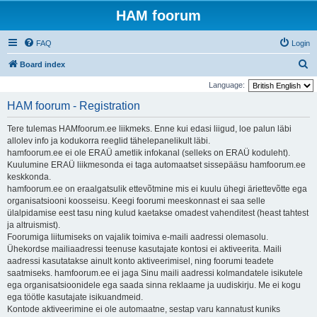
HAM foorum
FAQ
Login
S
Board index
e
Language:
a
HAM foorum - Registration
r
Tere tulemas HAMfoorum.ee liikmeks. Enne kui edasi liigud, loe palun läbi
c
allolev info ja kodukorra reeglid tähelepanelikult läbi.
h
hamfoorum.ee ei ole ERAÜ ametlik infokanal (selleks on ERAÜ koduleht).
Kuulumine ERAÜ liikmesonda ei taga automaatset sissepääsu hamfoorum.ee
keskkonda.
hamfoorum.ee on eraalgatsulik ettevõtmine mis ei kuulu ühegi äriettevõtte ega
organisatsiooni koosseisu. Keegi foorumi meeskonnast ei saa selle
ülalpidamise eest tasu ning kulud kaetakse omadest vahenditest (heast tahtest
ja altruismist).
Foorumiga liitumiseks on vajalik toimiva e-maili aadressi olemasolu.
Ühekordse mailiaadressi teenuse kasutajate kontosi ei aktiveerita. Maili
aadressi kasutatakse ainult konto aktiveerimisel, ning foorumi teadete
saatmiseks. hamfoorum.ee ei jaga Sinu maili aadressi kolmandatele isikutele
ega organisatsioonidele ega saada sinna reklaame ja uudiskirju. Me ei kogu
ega töötle kasutajate isikuandmeid.
Kontode aktiveerimine ei ole automaatne, sestap varu kannatust kuniks