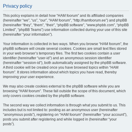
Privacy policy
This policy explains in detail how “HAM foorum” and its affiliated companies
(hereinafter “we”, “us”, “our”, “HAM foorum”, “http://hamfoorum.ee”) and phpBB
(hereinafter “they”, “them”, “their”, “phpBB software”, “www.phpbb.com”, “phpBB
Limited”, “phpBB Teams”) use information collected during your use of this site
(hereinafter “your information”).
Your information is collected in two ways. When you browse “HAM foorum”, the
phpBB software will create several cookies. Cookies are small text files stored
in your web browser’s temporary files. The first two cookies contain a user
identifier (hereinafter “user-id”) and an anonymous session identifier
(hereinafter “session-id”), both automatically assigned by the phpBB software.
A third cookie will be created once you have browsed topics within “HAM
foorum”. It stores information about which topics you have read, thereby
improving your user experience.
We may also create cookies external to the phpBB software while you are
browsing “HAM foorum”. These fall outside the scope of this document, which
only covers cookies created by the phpBB software.
The second way we collect information is through what you submit to us. This
includes but is not limited to: posting as an anonymous user (hereinafter
“anonymous posts”), registering on “HAM foorum” (hereinafter “your account”),
posts you submit after registering and while logged in (hereinafter “your
posts”).