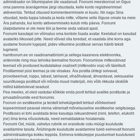
adimistraator on liitumispalve üle vaadanud. Foorumi meeskonnal on õigus
oma parema äranägemise järgi otsustada, kelle konto registreerimisel
aktiveerida. Tehtud otsused kommenteerimisele ei kuulu. Nii nagu Sina
otsustad, keda tuppa lubada ja keda mitte, võtame selle õiguse omale ka meie.
Ära pahanda, kui konto aktiveerimiseks kulub mitu päeva. Foorumi
ülalpidamine ei ole meie töö ja teeme seda vabast ajast.
Foorumi kasutajal on võimalus oma kontole lisada avatar. Keelatud on kasutad
avatariks liikuvaid pilte. Need võivad olla toredad, et vaadata ühe korra aga
austame foorumi lugejaid, pidev vilkumine postituse servas häirib teksti
lugmeist.
hamfoorum.ee on raadioamatörismi ja sellega kaasneva elektroonika,
antennide ning muu tehnika teemaline foorum. Foorumisse mittesobivad
teemad või positused kustutatakse osaliselt (mittesobiv osa) või täielikult.
Postitamisel püsi teemas ja ole viisakas. Ära postita ühtegi solvavat,
provotseerivat, roppu, labast, laimavat, vihaõhutavat, ähvardavat, seksuaalse
suunitlusega postitust või mõnda muud materjali, mis võib rikkuda ükskõik
millist käibelolevat seadust.
Pea meeles, et oled vastutav kõikide enda poolt tehtud avalike postituste ja
privaatsõnumite eest foorumis.
Foorum on eestikeelne ja teistelt lehekülgedelt tehtud võõrkeelsed
kopeerimised peavad olema vähemalt mõnelauselise eestikeelse selgitusega.
Postituses ei tohi avaldada teise kasutaja isikuandmeid (nimi, telefon, elukoht
jne) ilma tema nõusolekuta, need eemaldatakse hoiatamata.
Foorumi Ost, müük, vahetus rubriik on eraisikute ostu-müügi kuulutuste
avaldamine tasuta. Äriühingute kuulutuste avaldamine tuleb eelnevalt foorumi
administraatoriga kokku leppida. Eelneva kokkuleppe puudumisel kuulutused