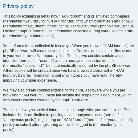
Privacy policy
This policy explains in detail how “HAM foorum” and its affiliated companies
(hereinafter “we”, “us”, “our”, “HAM foorum”, “http://hamfoorum.ee”) and phpBB
(hereinafter “they”, “them”, “their”, “phpBB software”, “www.phpbb.com”, “phpBB
Limited”, “phpBB Teams”) use information collected during your use of this site
(hereinafter “your information”).
Your information is collected in two ways. When you browse “HAM foorum”, the
phpBB software will create several cookies. Cookies are small text files stored
in your web browser’s temporary files. The first two cookies contain a user
identifier (hereinafter “user-id”) and an anonymous session identifier
(hereinafter “session-id”), both automatically assigned by the phpBB software.
A third cookie will be created once you have browsed topics within “HAM
foorum”. It stores information about which topics you have read, thereby
improving your user experience.
We may also create cookies external to the phpBB software while you are
browsing “HAM foorum”. These fall outside the scope of this document, which
only covers cookies created by the phpBB software.
The second way we collect information is through what you submit to us. This
includes but is not limited to: posting as an anonymous user (hereinafter
“anonymous posts”), registering on “HAM foorum” (hereinafter “your account”),
posts you submit after registering and while logged in (hereinafter “your
posts”).