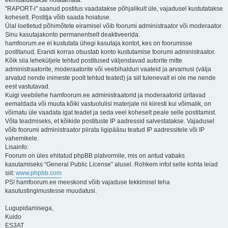
eemdaldatakse hoiatamata.
"RAPORT-i" saanud postitus vaadatakse põhjalikult üle, vajadusel kustutatakse
koheselt. Postitja võib saada hoiatuse.
Ülal loetletud põhimõtete eiramisel võib foorumi administraator või moderaator
Sinu kasutajakonto permanentselt deaktiveerida.
hamfoorum.ee ei kustutata ühegi kasutaja kontot, kes on foorumisse
postitanud. Erandi korras otsustab konto kustutamise foorumi administraator.
Kõik siia leheküljele tehtud postitused väljendavad autorite mitte
administraatorite, moderaatorite või veebihalduri vaateid ja arvamusi (välja
arvatud nende inimeste poolt tehtud teated) ja siit tulenevalt ei ole me nende
eest vastutavad.
Kuigi veebilehe hamfoorum.ee administraatorid ja moderaatorid üritavad
eemaldada või muuta kõiki vastuolulisi materjale nii kiiresti kui võimalik, on
võimatu üle vaadata igat teadet ja seda veel koheselt peale selle postitamist.
Võta teadmiseks, et kõikide postituste IP aadressid salvestatakse. Vajadusel
võib foorumi administraator piirata ligipääsu teatud IP aadressitele või IP
vahemikele.
Lisainfo:
Foorum on üles ehitatud phpBB platvormile, mis on antud vabaks
kasutamiseks “General Public License” alusel. Rohkem infot selle kohta leiad
siit:
www.phpbb.com
PS! hamfoorum.ee meeskond võib vajaduse tekkimisel teha
kasutustingimustesse muudatusi.
Lugupidamisega,
Kuido
ES3AT