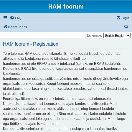
HAM foorum
FAQ
Login
S
Board index
e
Language:
a
HAM foorum - Registration
r
Tere tulemas HAMfoorum.ee liikmeks. Enne kui edasi liigud, loe palun läbi
c
allolev info ja kodukorra reeglid tähelepanelikult läbi.
h
hamfoorum.ee ei ole ERAÜ ametlik infokanal (selleks on ERAÜ koduleht).
Kuulumine ERAÜ liikmesonda ei taga automaatset sissepääsu hamfoorum.ee
keskkonda.
hamfoorum.ee on eraalgatsulik ettevõtmine mis ei kuulu ühegi äriettevõtte ega
organisatsiooni koosseisu. Keegi foorumi meeskonnast ei saa selle
ülalpidamise eest tasu ning kulud kaetakse omadest vahenditest (heast tahtest
ja altruismist).
Foorumiga liitumiseks on vajalik toimiva e-maili aadressi olemasolu.
Ühekordse mailiaadressi teenuse kasutajate kontosi ei aktiveerita. Maili
aadressi kasutatakse ainult konto aktiveerimisel, ning foorumi teadete
saatmiseks. hamfoorum.ee ei jaga Sinu maili aadressi kolmandatele isikutele
ega organisatsioonidele ega saada sinna reklaame ja uudiskirju. Me ei kogu
ega töötle kasutajate isikuandmeid.
Kontode aktiveerimine ei ole automaatne, sestap varu kannatust kuniks