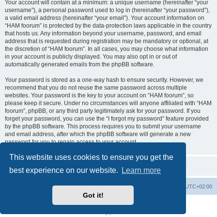
Your account will contain at a minimum: a unique username (hereinafter “your
username”), a personal password used to log in (hereinafter “your password”),
a valid email address (hereinafter “your email”). Your account information on
“HAM foorum” is protected by the data-protection laws applicable in the country
that hosts us. Any information beyond your username, password, and email
address that is requested during registration may be mandatory or optional, at
the discretion of “HAM foorum”. In all cases, you may choose what information
in your account is publicly displayed. You may also opt in or out of
automatically generated emails from the phpBB software.
Your password is stored as a one-way hash to ensure security. However, we
recommend that you do not reuse the same password across multiple
websites. Your password is the key to your account on “HAM foorum”, so
please keep it secure. Under no circumstances will anyone affiliated with “HAM
foorum”, phpBB, or any third party legitimately ask for your password. If you
forget your password, you can use the “I forgot my password” feature provided
by the phpBB software. This process requires you to submit your username
and email address, after which the phpBB software will generate a new
password for you to regain access to your account.
This website uses cookies to ensure you get the
best experience on our website.
Learn more
Board index
Contact us
Delete cookies
All times are
UTC+02:00
Got it!
Powered by
phpBB
® Forum Software © phpBB Limited
Privacy
|
Terms