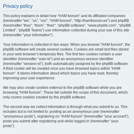
Privacy policy
This policy explains in detail how “HAM foorum” and its affiliated companies
(hereinafter “we”, “us”, “our”, “HAM foorum”, “http://hamfoorum.ee”) and phpBB
(hereinafter “they”, “them”, “their”, “phpBB software”, “www.phpbb.com”, “phpBB
Limited”, “phpBB Teams”) use information collected during your use of this site
(hereinafter “your information”).
Your information is collected in two ways. When you browse “HAM foorum”, the
phpBB software will create several cookies. Cookies are small text files stored
in your web browser’s temporary files. The first two cookies contain a user
identifier (hereinafter “user-id”) and an anonymous session identifier
(hereinafter “session-id”), both automatically assigned by the phpBB software.
A third cookie will be created once you have browsed topics within “HAM
foorum”. It stores information about which topics you have read, thereby
improving your user experience.
We may also create cookies external to the phpBB software while you are
browsing “HAM foorum”. These fall outside the scope of this document, which
only covers cookies created by the phpBB software.
The second way we collect information is through what you submit to us. This
includes but is not limited to: posting as an anonymous user (hereinafter
“anonymous posts”), registering on “HAM foorum” (hereinafter “your account”),
posts you submit after registering and while logged in (hereinafter “your
posts”).