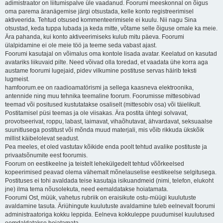
adimistraator on liitumispalve üle vaadanud. Foorumi meeskonnal on õigus
oma parema äranägemise järgi otsustada, kelle konto registreerimisel
aktiveerida. Tehtud otsused kommenteerimisele ei kuulu. Nii nagu Sina
otsustad, keda tuppa lubada ja keda mitte, võtame selle õiguse omale ka meie.
Ära pahanda, kui konto aktiveerimiseks kulub mitu päeva. Foorumi
ülalpidamine ei ole meie töö ja teeme seda vabast ajast.
Foorumi kasutajal on võimalus oma kontole lisada avatar. Keelatud on kasutad
avatariks liikuvaid pilte. Need võivad olla toredad, et vaadata ühe korra aga
austame foorumi lugejaid, pidev vilkumine postituse servas häirib teksti
lugmeist.
hamfoorum.ee on raadioamatörismi ja sellega kaasneva elektroonika,
antennide ning muu tehnika teemaline foorum. Foorumisse mittesobivad
teemad või positused kustutatakse osaliselt (mittesobiv osa) või täielikult.
Postitamisel püsi teemas ja ole viisakas. Ära postita ühtegi solvavat,
provotseerivat, roppu, labast, laimavat, vihaõhutavat, ähvardavat, seksuaalse
suunitlusega postitust või mõnda muud materjali, mis võib rikkuda ükskõik
millist käibelolevat seadust.
Pea meeles, et oled vastutav kõikide enda poolt tehtud avalike postituste ja
privaatsõnumite eest foorumis.
Foorum on eestikeelne ja teistelt lehekülgedelt tehtud võõrkeelsed
kopeerimised peavad olema vähemalt mõnelauselise eestikeelse selgitusega.
Postituses ei tohi avaldada teise kasutaja isikuandmeid (nimi, telefon, elukoht
jne) ilma tema nõusolekuta, need eemaldatakse hoiatamata.
Foorumi Ost, müük, vahetus rubriik on eraisikute ostu-müügi kuulutuste
avaldamine tasuta. Äriühingute kuulutuste avaldamine tuleb eelnevalt foorumi
administraatoriga kokku leppida. Eelneva kokkuleppe puudumisel kuulutused