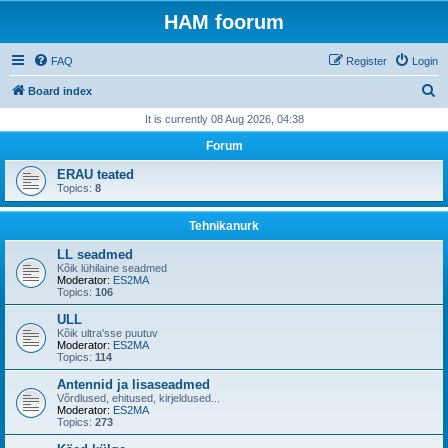
HAM foorum
FAQ
Register
Login
S
Board index
e
It is currently 08 Aug 2026, 04:38
a
Forum
r
ERAU teated
c
Topics:
8
h
Tehnikanurk
LL seadmed
Kõik lühilaine seadmed
Moderator:
ES2MA
Topics:
106
ULL
Kõik ultra'sse puutuv
Moderator:
ES2MA
Topics:
114
Antennid ja lisaseadmed
Võrdlused, ehitused, kirjeldused...
Moderator:
ES2MA
Topics:
273