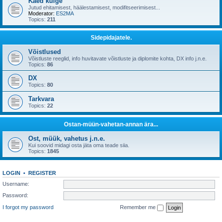
Käed külge
Jutud ehitamisest, häälestamisest, modifitseerimisest...
Moderator:
ES2MA
Topics:
211
Sidepidajatele.
Võistlused
Võistluste reeglid, info huvitavate võistluste ja diplomite kohta, DX info j.n.e.
Topics:
86
DX
Topics:
80
Tarkvara
Topics:
22
Ostan-müün-vahetan-annan ära...
Ost, müük, vahetus j.n.e.
Kui soovid midagi osta jäta oma teade siia.
Topics:
1845
LOGIN
•
REGISTER
Username:
Password:
I forgot my password
Remember me