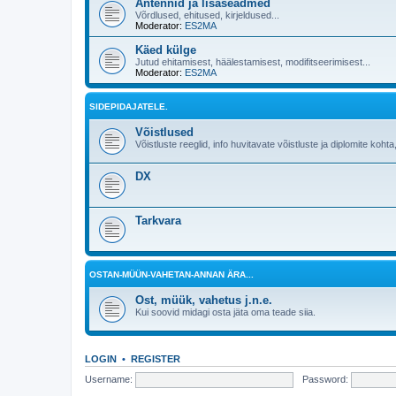
Antennid ja lisaseadmed
Võrdlused, ehitused, kirjeldused...
Moderator:
ES2MA
Käed külge
Jutud ehitamisest, häälestamisest, modifitseerimisest...
Moderator:
ES2MA
SIDEPIDAJATELE.
Võistlused
Võistluste reeglid, info huvitavate võistluste ja diplomite kohta,
DX
Tarkvara
OSTAN-MÜÜN-VAHETAN-ANNAN ÄRA...
Ost, müük, vahetus j.n.e.
Kui soovid midagi osta jäta oma teade siia.
LOGIN
•
REGISTER
Username:
Password: