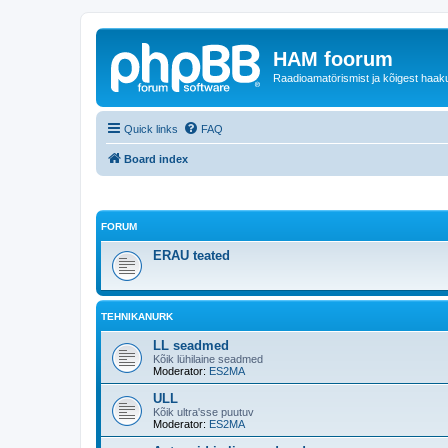
HAM foorum
Raadioamatörismist ja kõigest haak
Quick links
FAQ
Board index
FORUM
ERAU teated
TEHNIKANURK
LL seadmed
Kõik lühilaine seadmed
Moderator:
ES2MA
ULL
Kõik ultra'sse puutuv
Moderator:
ES2MA