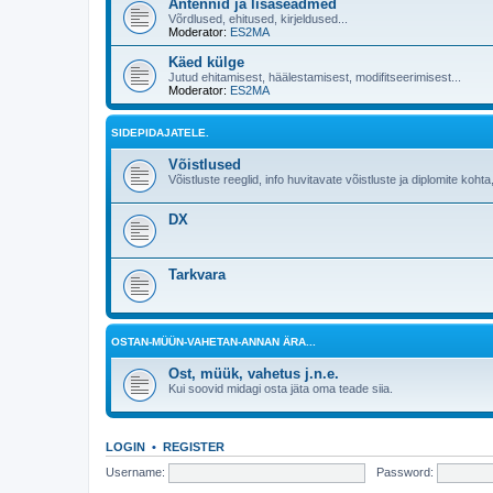
Antennid ja lisaseadmed
Võrdlused, ehitused, kirjeldused...
Moderator:
ES2MA
Käed külge
Jutud ehitamisest, häälestamisest, modifitseerimisest...
Moderator:
ES2MA
SIDEPIDAJATELE.
Võistlused
Võistluste reeglid, info huvitavate võistluste ja diplomite kohta,
DX
Tarkvara
OSTAN-MÜÜN-VAHETAN-ANNAN ÄRA...
Ost, müük, vahetus j.n.e.
Kui soovid midagi osta jäta oma teade siia.
LOGIN
•
REGISTER
Username:
Password: