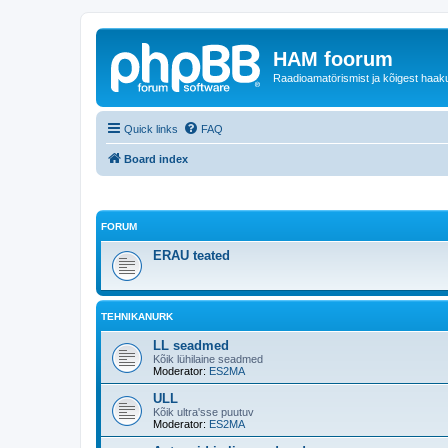
HAM foorum
Raadioamatörismist ja kõigest haak
Quick links
FAQ
Board index
FORUM
ERAU teated
TEHNIKANURK
LL seadmed
Kõik lühilaine seadmed
Moderator:
ES2MA
ULL
Kõik ultra'sse puutuv
Moderator:
ES2MA