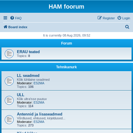
HAM foorum
FAQ
Register
Login
S
Board index
e
It is currently 08 Aug 2026, 09:52
a
Forum
r
ERAU teated
c
Topics:
8
h
Tehnikanurk
LL seadmed
Kõik lühilaine seadmed
Moderator:
ES2MA
Topics:
106
ULL
Kõik ultra'sse puutuv
Moderator:
ES2MA
Topics:
114
Antennid ja lisaseadmed
Võrdlused, ehitused, kirjeldused...
Moderator:
ES2MA
Topics:
273