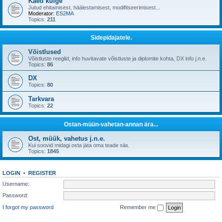
Käed külge
Jutud ehitamisest, häälestamisest, modifitseerimisest...
Moderator:
ES2MA
Topics:
211
Sidepidajatele.
Võistlused
Võistluste reeglid, info huvitavate võistluste ja diplomite kohta, DX info j.n.e.
Topics:
86
DX
Topics:
80
Tarkvara
Topics:
22
Ostan-müün-vahetan-annan ära...
Ost, müük, vahetus j.n.e.
Kui soovid midagi osta jäta oma teade siia.
Topics:
1845
LOGIN
•
REGISTER
Username:
Password:
I forgot my password
Remember me