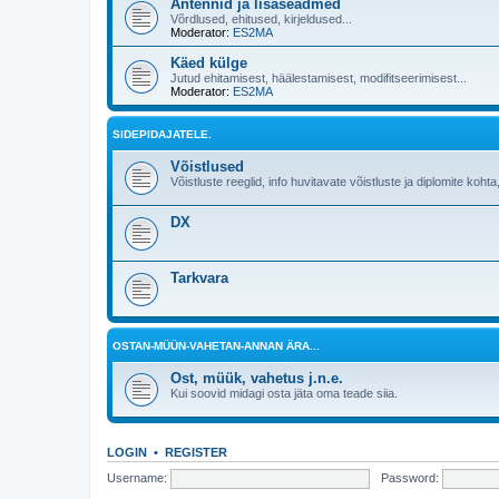
Antennid ja lisaseadmed
Võrdlused, ehitused, kirjeldused...
Moderator:
ES2MA
Käed külge
Jutud ehitamisest, häälestamisest, modifitseerimisest...
Moderator:
ES2MA
SIDEPIDAJATELE.
Võistlused
Võistluste reeglid, info huvitavate võistluste ja diplomite kohta,
DX
Tarkvara
OSTAN-MÜÜN-VAHETAN-ANNAN ÄRA...
Ost, müük, vahetus j.n.e.
Kui soovid midagi osta jäta oma teade siia.
LOGIN
•
REGISTER
Username:
Password: