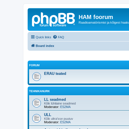
HAM foorum
Raadioamatörismist ja kõigest haak
Quick links
FAQ
Board index
FORUM
ERAU teated
TEHNIKANURK
LL seadmed
Kõik lühilaine seadmed
Moderator:
ES2MA
ULL
Kõik ultra'sse puutuv
Moderator:
ES2MA