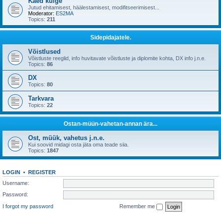
Käed külge
Jutud ehitamisest, häälestamisest, modifitseerimisest...
Moderator:
ES2MA
Topics:
211
Sidepidajatele.
Võistlused
Võistluste reeglid, info huvitavate võistluste ja diplomite kohta, DX info j.n.e.
Topics:
86
DX
Topics:
80
Tarkvara
Topics:
22
Ostan-müün-vahetan-annan ära...
Ost, müük, vahetus j.n.e.
Kui soovid midagi osta jäta oma teade siia.
Topics:
1847
LOGIN
•
REGISTER
Username:
Password:
I forgot my password
Remember me