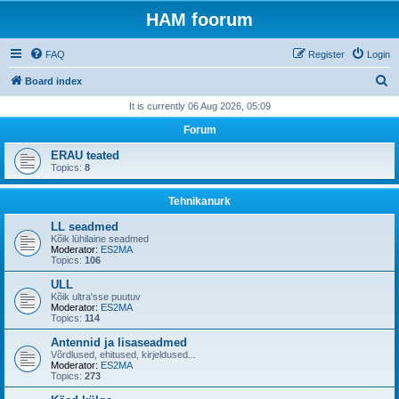
HAM foorum
FAQ
Register
Login
S
Board index
e
It is currently 06 Aug 2026, 05:09
a
Forum
r
ERAU teated
c
Topics:
8
h
Tehnikanurk
LL seadmed
Kõik lühilaine seadmed
Moderator:
ES2MA
Topics:
106
ULL
Kõik ultra'sse puutuv
Moderator:
ES2MA
Topics:
114
Antennid ja lisaseadmed
Võrdlused, ehitused, kirjeldused...
Moderator:
ES2MA
Topics:
273