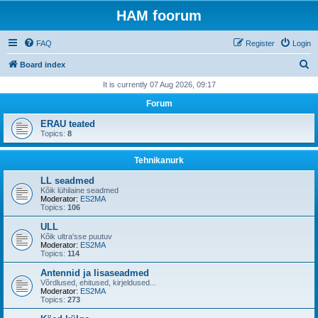
HAM foorum
FAQ
Register
Login
S
Board index
e
It is currently 07 Aug 2026, 09:17
a
Forum
r
ERAU teated
c
Topics:
8
h
Tehnikanurk
LL seadmed
Kõik lühilaine seadmed
Moderator:
ES2MA
Topics:
106
ULL
Kõik ultra'sse puutuv
Moderator:
ES2MA
Topics:
114
Antennid ja lisaseadmed
Võrdlused, ehitused, kirjeldused...
Moderator:
ES2MA
Topics:
273