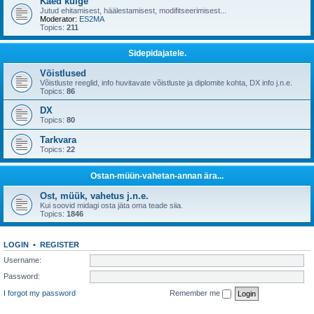
Käed külge
Jutud ehitamisest, häälestamisest, modifitseerimisest...
Moderator:
ES2MA
Topics:
211
Sidepidajatele.
Võistlused
Võistluste reeglid, info huvitavate võistluste ja diplomite kohta, DX info j.n.e.
Topics:
86
DX
Topics:
80
Tarkvara
Topics:
22
Ostan-müün-vahetan-annan ära...
Ost, müük, vahetus j.n.e.
Kui soovid midagi osta jäta oma teade siia.
Topics:
1846
LOGIN
•
REGISTER
Username:
Password:
I forgot my password
Remember me